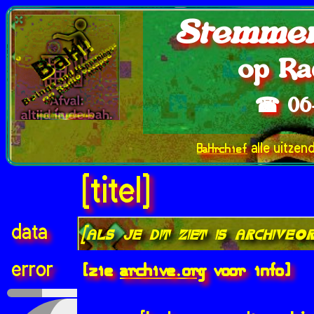
Stemmen
op Ra
☎ 06
BaHrchief
alle uitzen
[titel]
data
[als je dit ziet is archive.
[zie
archive.org
voor info]
error