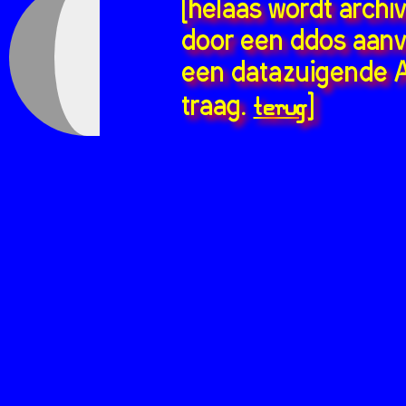
[helaas wordt archi
door een ddos aanv
een datazuigende A
terug
traag.
]