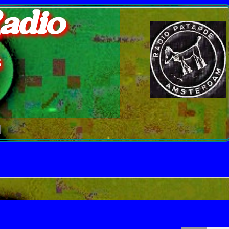
adio
e