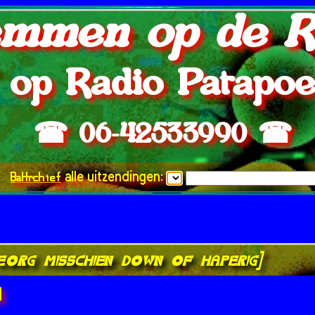
mmen op de R
op Radio Patapo
☎ 06-42533990 ☎
BaHrchief
alle uitzendingen:
ve.org misschien down of haperig]
]