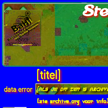
Ste
[titel]
[als je dit ziet is archi
data error
[zie
archive.org
voor info