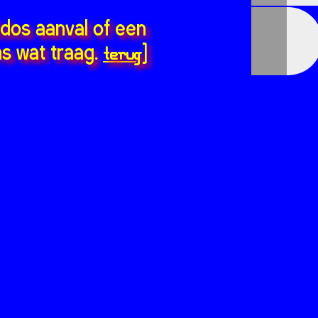
ddos aanval of een
terug
s wat traag.
]