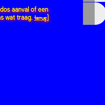
ddos aanval of een
terug
s wat traag.
]