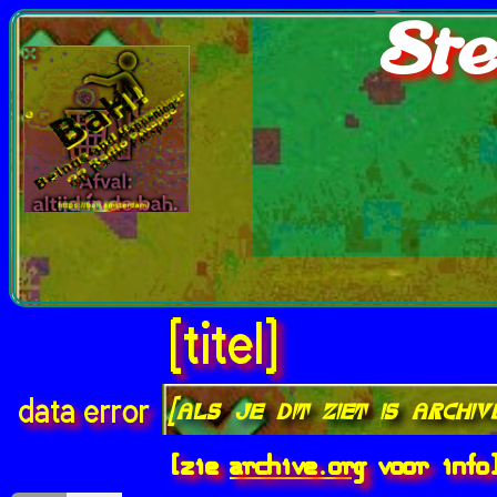
Ste
[titel]
[als je dit ziet is archi
data error
[zie
archive.org
voor info