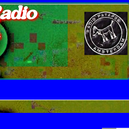
adio
e