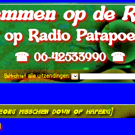
mmen op de R
op Radio Patapo
☎ 06-42533990 ☎
BaHrchief
alle uitzendingen:
ve.org misschien down of haperig]
]