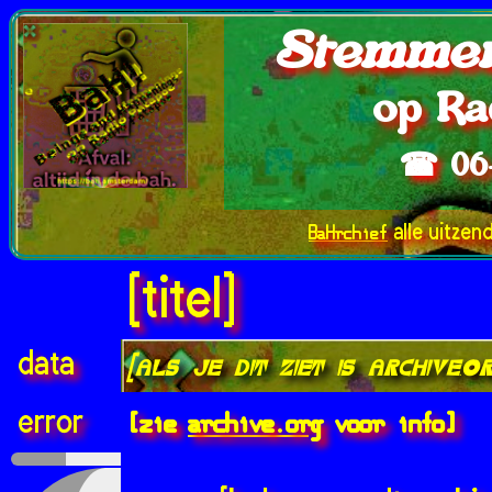
Stemmen
op Ra
☎ 06
BaHrchief
alle uitzen
[titel]
data
[als je dit ziet is archive.
[zie
archive.org
voor info]
error