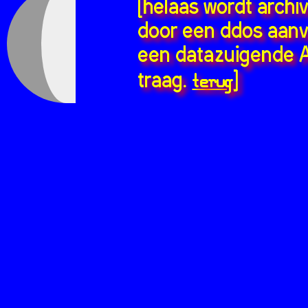
[helaas wordt archi
door een ddos aanv
een datazuigende A
terug
traag.
]