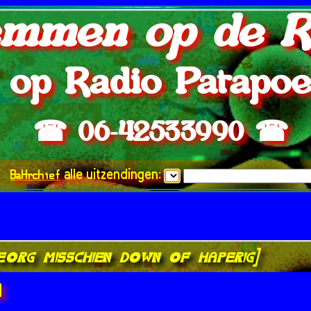
mmen op de R
op Radio Patapo
☎ 06-42533990 ☎
BaHrchief
alle uitzendingen:
ve.org misschien down of haperig]
]