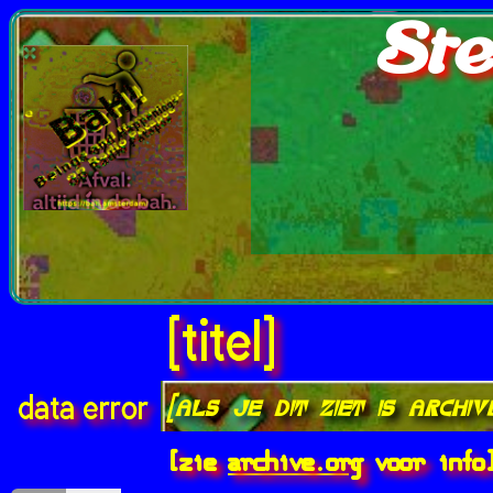
Ste
[titel]
[als je dit ziet is archi
data error
[zie
archive.org
voor info