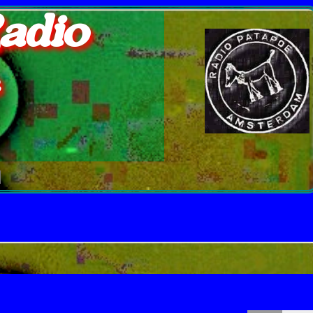
adio
e