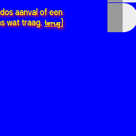
ddos aanval of een
terug
s wat traag.
]