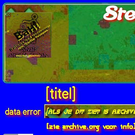
Ste
[titel]
[als je dit ziet is archi
data error
[zie
archive.org
voor info