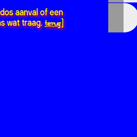
ddos aanval of een
terug
s wat traag.
]