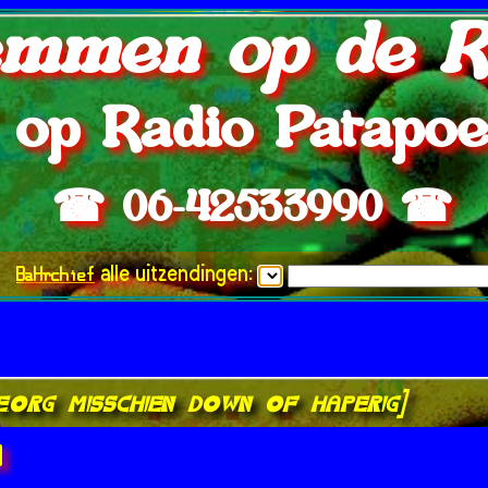
mmen op de R
op Radio Patapo
☎ 06-42533990 ☎
BaHrchief
alle uitzendingen:
ve.org misschien down of haperig]
]