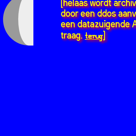
[helaas wordt archi
door een ddos aanv
een datazuigende A
terug
traag.
]