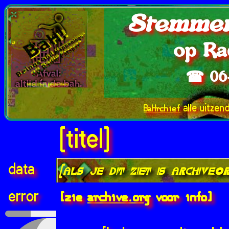
Stemmen
op Ra
☎ 06
BaHrchief
alle uitzen
[titel]
data
[als je dit ziet is archive.
[zie
archive.org
voor info]
error