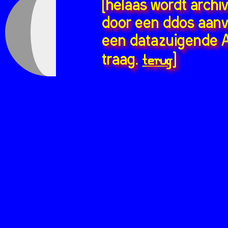
[helaas wordt archi
door een ddos aanv
een datazuigende A
terug
traag.
]