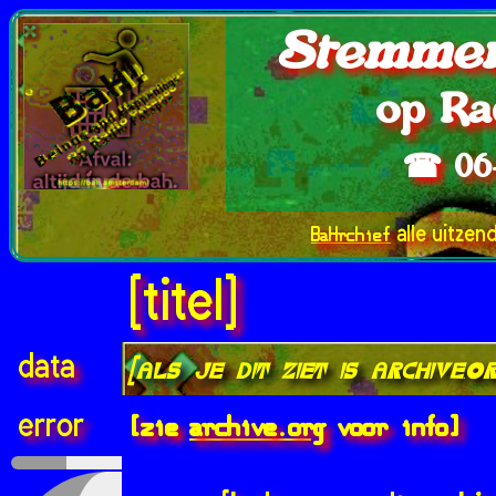
Stemmen
op Ra
☎ 06
BaHrchief
alle uitzen
[titel]
data
[als je dit ziet is archive.
[zie
archive.org
voor info]
error