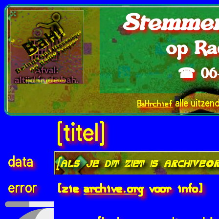
Stemmen
op Ra
☎ 06
BaHrchief
alle uitzen
[titel]
data
[als je dit ziet is archive.
[zie
archive.org
voor info]
error