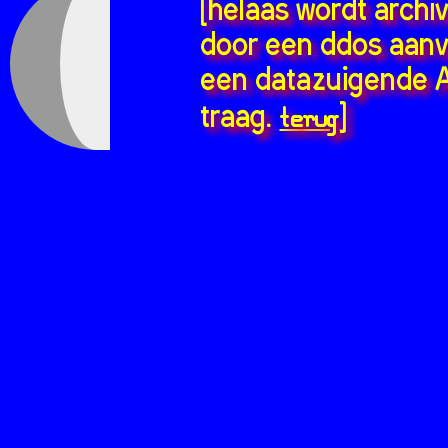
[helaas wordt archi
door een ddos aanv
een datazuigende A
terug
traag.
]