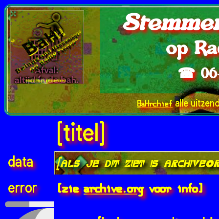
Stemmen
op Ra
☎ 06
BaHrchief
alle uitzen
[titel]
data
[als je dit ziet is archive.
[zie
archive.org
voor info]
error