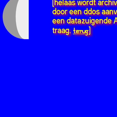
[helaas wordt archi
door een ddos aanv
een datazuigende A
terug
traag.
]