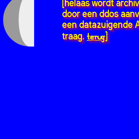
[helaas wordt archi
door een ddos aanv
een datazuigende A
terug
traag.
]