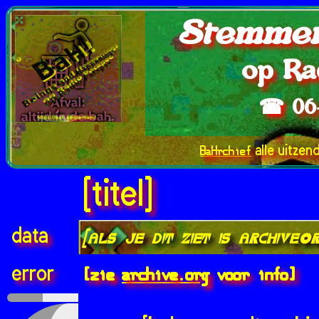
Stemmen
op Ra
☎ 06
BaHrchief
alle uitzen
[titel]
data
[als je dit ziet is archive.
[zie
archive.org
voor info]
error