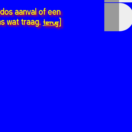
ddos aanval of een
terug
s wat traag.
]