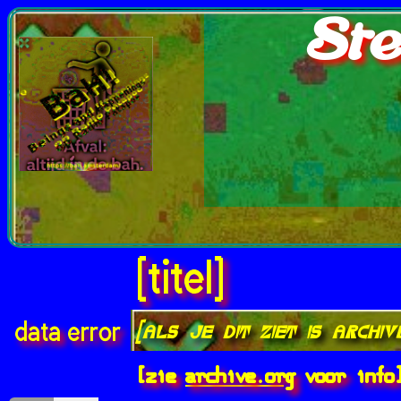
Ste
[titel]
[als je dit ziet is archi
data error
[zie
archive.org
voor info