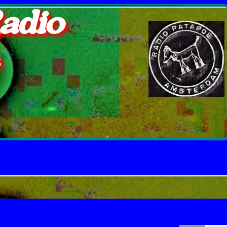
adio
e