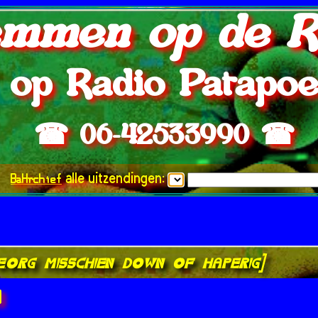
mmen op de R
op Radio Patapo
☎ 06-42533990 ☎
BaHrchief
alle uitzendingen:
ve.org misschien down of haperig]
]