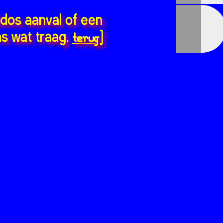
ddos aanval of een
terug
s wat traag.
]