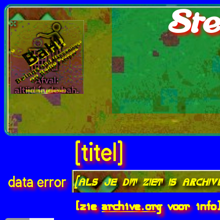
Ste
[titel]
[als je dit ziet is archi
data error
[zie
archive.org
voor info