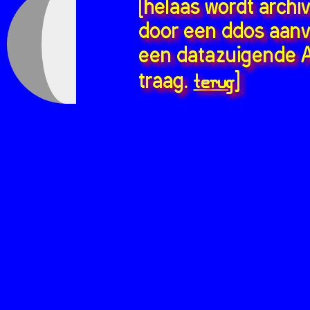
[helaas wordt archi
door een ddos aanv
een datazuigende A
terug
traag.
]