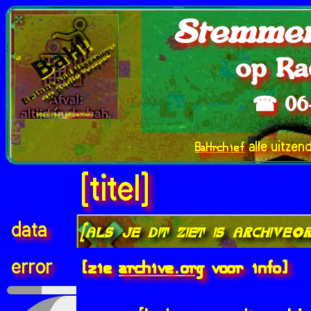
Stemmen
op Ra
☎ 06
BaHrchief
alle uitzen
[titel]
data
[als je dit ziet is archive.
[zie
archive.org
voor info]
error