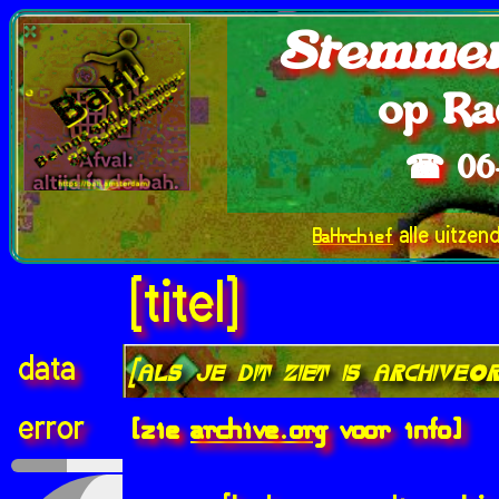
Stemmen
op Ra
☎ 06
BaHrchief
alle uitzen
[titel]
data
[als je dit ziet is archive.
[zie
archive.org
voor info]
error