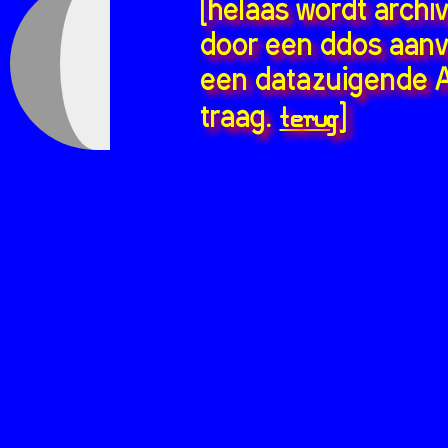
[helaas wordt archi
door een ddos aanv
een datazuigende A
terug
traag.
]