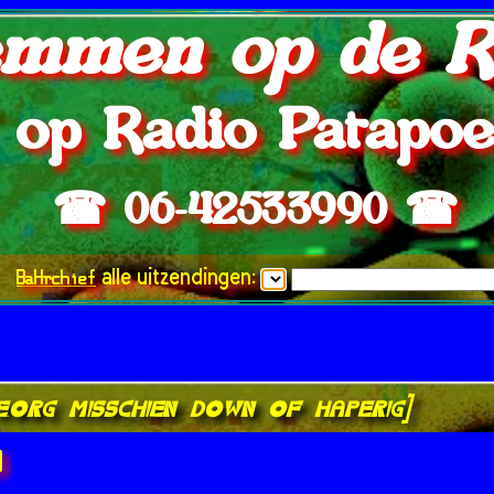
mmen op de R
op Radio Patapo
☎ 06-42533990 ☎
BaHrchief
alle uitzendingen:
ve.org misschien down of haperig]
]