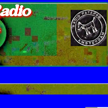
adio
e