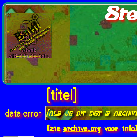
Ste
[titel]
[als je dit ziet is archi
data error
[zie
archive.org
voor info