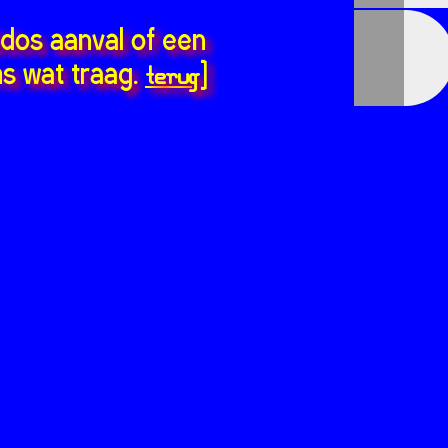
ddos aanval of een
terug
s wat traag.
]