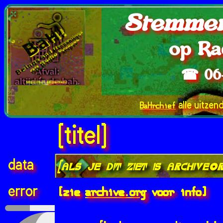
Stemmen
op Ra
☎ 06
BaHrchief
alle uitzen
[titel]
data
[als je dit ziet is archive.
[zie
archive.org
voor info]
error