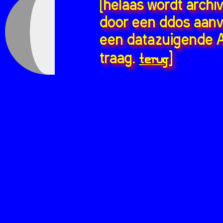
[helaas wordt archi
door een ddos aanv
een datazuigende A
terug
traag.
]