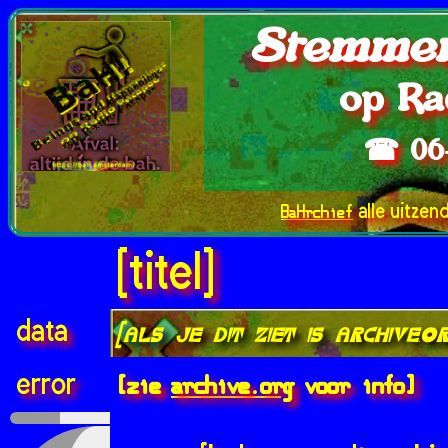
Stemmen
op Ra
☎ 06
BaHrchief
alle uitzen
[titel]
data
[als je dit ziet is archive.
[zie
archive.org
voor info]
error