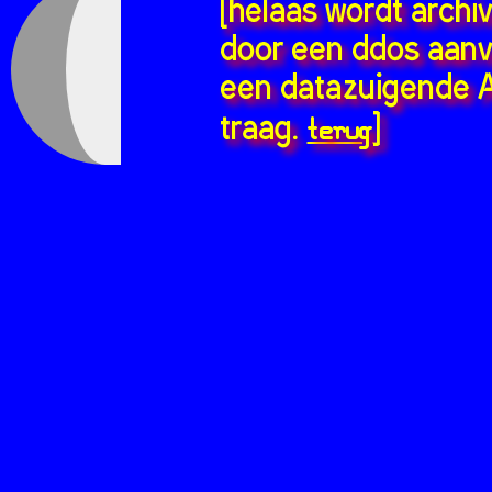
[helaas wordt archi
door een ddos aanv
een datazuigende A
terug
traag.
]