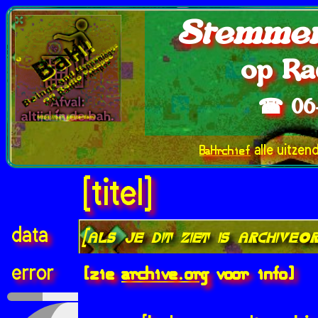
Stemmen
op Ra
☎ 06
BaHrchief
alle uitzen
[titel]
data
[als je dit ziet is archive.
[zie
archive.org
voor info]
error