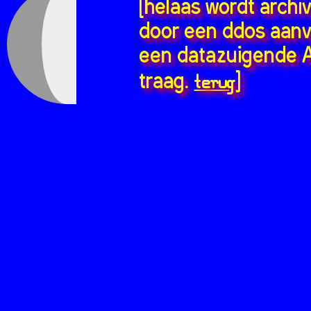
[helaas wordt archi
door een ddos aanv
een datazuigende A
terug
traag.
]