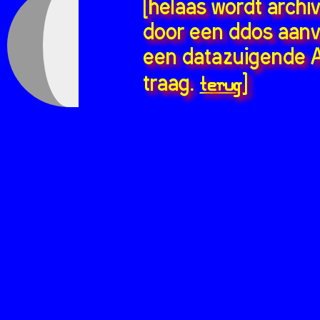
[helaas wordt archi
door een ddos aanv
een datazuigende A
terug
traag.
]