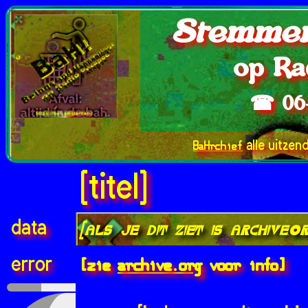
Stemmen
op Ra
☎ 06
BaHrchief
alle uitzen
[titel]
data
[als je dit ziet is archive.
[zie
archive.org
voor info]
error