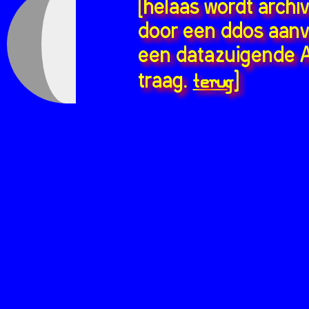
[helaas wordt archi
door een ddos aanv
een datazuigende A
terug
traag.
]