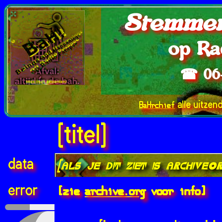
Stemmen
op Ra
☎ 06
BaHrchief
alle uitzen
[titel]
data
[als je dit ziet is archive.
[zie
archive.org
voor info]
error