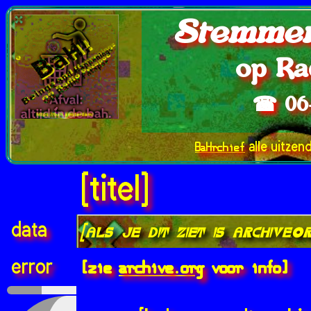
Stemmen
op Ra
☎ 06
BaHrchief
alle uitzen
[titel]
data
[als je dit ziet is archive.
[zie
archive.org
voor info]
error