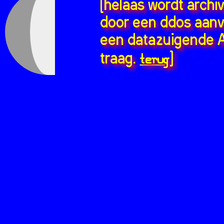
[helaas wordt archi
door een ddos aanv
een datazuigende A
terug
traag.
]