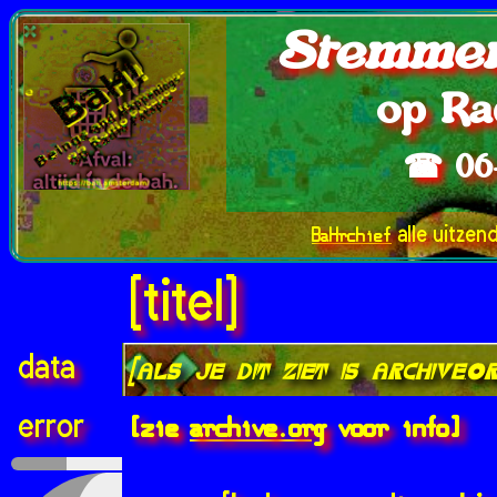
Stemmen
op Ra
☎ 06
BaHrchief
alle uitzen
[titel]
data
[als je dit ziet is archive.
[zie
archive.org
voor info]
error