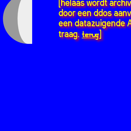
[helaas wordt archi
door een ddos aanv
een datazuigende A
terug
traag.
]