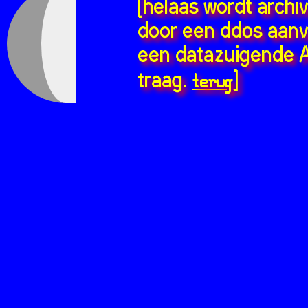
[helaas wordt archi
door een ddos aanv
een datazuigende A
terug
traag.
]