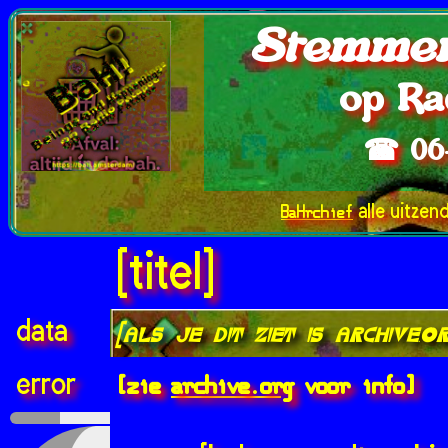
Stemmen
op Ra
☎ 06
BaHrchief
alle uitzen
[titel]
data
[als je dit ziet is archive.
[zie
archive.org
voor info]
error