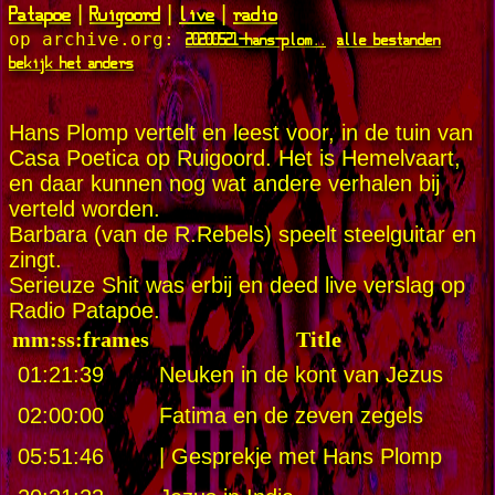
Patapoe
Ruigoord
live
radio
|
|
|
20200521-hans-plom..
alle bestanden
op archive.org:
bekijk het anders
Hans Plomp vertelt en leest voor, in de tuin van
Casa Poetica op Ruigoord. Het is Hemelvaart,
en daar kunnen nog wat andere verhalen bij
verteld worden.
Barbara (van de R.Rebels) speelt steelguitar en
zingt.
Serieuze Shit was erbij en deed live verslag op
Radio Patapoe.
mm:ss:frames
Title
01:21:39
Neuken in de kont van Jezus
02:00:00
Fatima en de zeven zegels
05:51:46
| Gesprekje met Hans Plomp