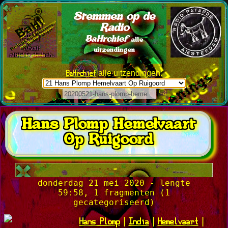
Stemmen op de
Radio
BaHrchief
alle
uitzendingen
BaHrchief
alle uitzendingen:
Hans Plomp Hemelvaart
Op Ruigoord
-
donderdag 21 mei 2020 - lengte
59:58, 1 fragmenten (1
gecategoriseerd)
Hans Plomp
India
Hemelvaart
|
|
|