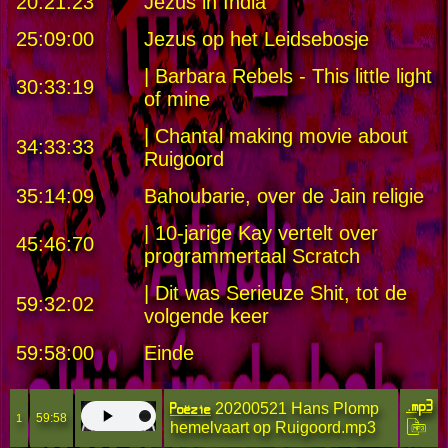
20:21:23
Jezus in India
25:09:00
Jezus op het Leidsebosje
| Barbara Rebels - This little light
30:33:19
of mine
| Chantal making movie about
34:33:33
Ruigoord
35:14:09
Bahoubarie, over de Jain religie
| 10-jarige Kay vertelt over
45:46:70
programmertaal Scratch
| Dit was Serieuze Shit, tot de
59:32:02
volgende keer
59:58:00
Einde
.mp3
Poëzie
20200521 Hans Plomp
59:58
1
hemelvaart op Ruigoord.mp3