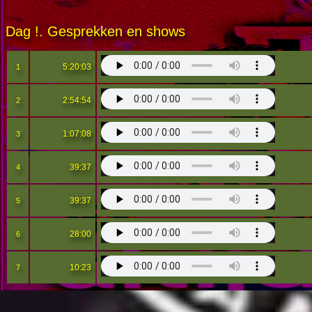
Dag !. Gesprekken en shows
5:20:03
1
2:54:54
2
1:07:08
3
39:37
4
39:37
5
28:00
6
10:23
7