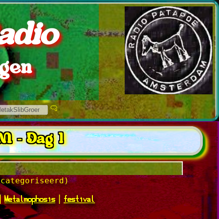
adio
ngen
M - Dag 1
ecategoriseerd)
Metalmophosis
festival
|
|