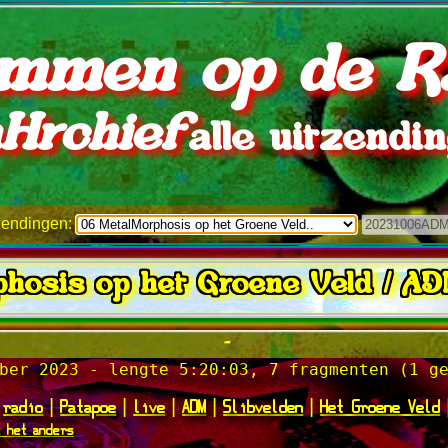
mmen op de R
Hrchief
alle uitzendi
tzendingen:
hosis op het Groene Veld / AD
-
ber 2023 - lengte 5:20:03, 7 fragmenten (1 g
radio
Patapoe
live
ADM
Slibvelden
Het Groene Veld
|
|
|
|
|
k het anders