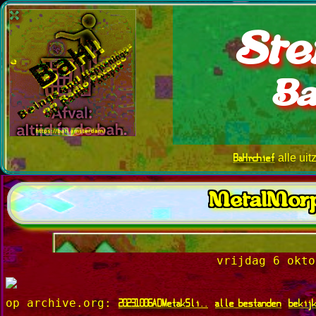
Ste
Ba
BaHrchief
alle ui
MetalMorp
vrijdag 6 okto
20231006ADMetakSli..
alle bestanden
bekij
op archive.org: