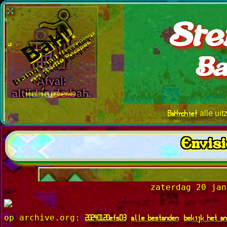
Ste
Ba
BaHrchief
alle ui
Envisi
zaterdag 20 jan
20240120efsD3
alle bestanden
bekijk het a
op archive.org: