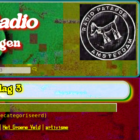
adio
ngen
dag 3
gecategoriseerd)
Het Groene Veld
artivisme
|
|