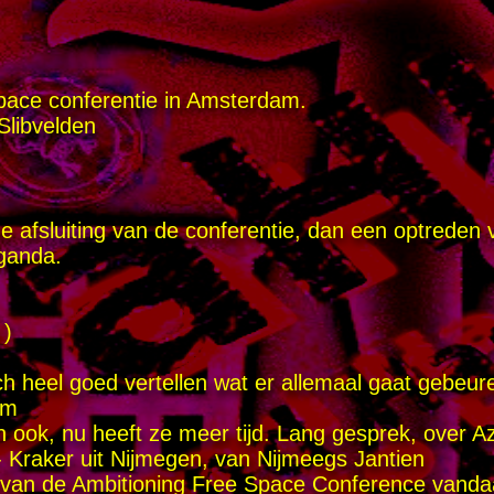
pace conferentie in Amsterdam.
Slibvelden
 afsluiting van de conferentie, dan een optreden v
ganda.
 )
och heel goed vertellen wat er allemaal gaat gebeur
um
n ook, nu heeft ze meer tijd. Lang gesprek, over A
 Kraker uit Nijmegen, van Nijmeegs Jantien
g van de Ambitioning Free Space Conference vanda