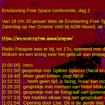
Envisioning Free Space conferentie, dag 2
Van 18 t/m 20 januari Was de Envisioning Free S
Zaterdag op Het Groene Veld bij ADM-Noord, de 
https://envisioningfree.space/program/
Radio Patapoe was er bij, tot 17u, openend met de
Mokum en een lezing over het gebruik van propa
[0:00:00] Intro
[0:01:50] gesprekje met Splitter Splatter (Nicol en
[0:18:48] Meer gaan breien, zegt Nicol
[0:22:32] .. heeft geen tijd, is bezig, maar kan t
[0:29:20] gesprekje met mensen van Hotel Mok
[0:35:00] gesprekje met de fotograaf van gistere
[0:57:13] We hadden elkaar nog niet gesproken -
[1:01:54] Opening door Lise. Dit is de derde da