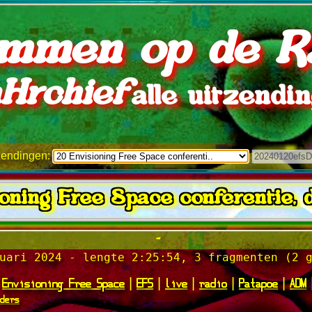
mmen op de R
Hrchief
alle uitzendi
tzendingen:
oning Free Space conferentie, 
-
uari 2024 - lengte 2:25:54, 3 fragmenten (2 
Envisioning Free Space
EFS
live
radio
Patapoe
ADM
|
|
|
|
|
nders