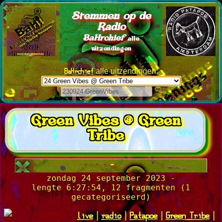
Stemmen op de
Radio
BaHrchief
alle
uitzendingen
BaHrchief
alle uitzendingen:
Green Vibes @ Green
Tribe
-
zondag 24 september 2023 -
lengte 6:27:54, 12 fragmenten (1
gecategoriseerd)
live
radio
Patapoe
Green Tribe
|
|
|
|