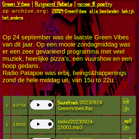
Green Vibes
Ruigoord Rebels
noise & poetry
|
|
230924-GreenVibes
alle bestanden
bekijk
op archive.org:
het anders
Op 24 september was de laatste Green Vibes
van dit jaar. Op een mooie zondagmiddag was
er een zeer gevarieerd programma met veel
muziek, heerlijke pizza's, een vuurshow en een
hoop gedans.
Radio Patapoe was erbij, beings&happenings
zond de hele middag uit, van 15u to 22u.
Soundtrack
00230924
6:27:54
1
GreenVibes.flac
.mp3
radio/20230924-
1:00:02
2
15001.mp3