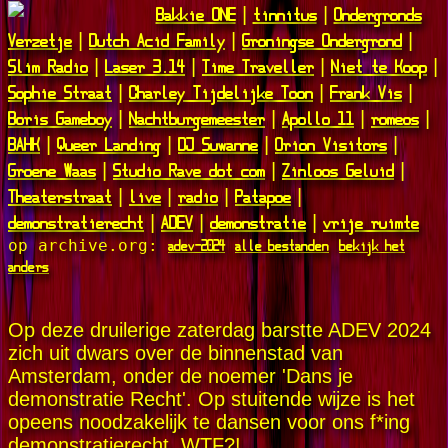
Bakkie ONE
tinnitus
Ondergronds
|
|
Verzetje
Dutch Acid Family
Groningse Ondergrond
|
|
|
Slim Radio
Laser 3.14
Time Traveller
Niet te Koop
|
|
|
|
Sophie Straat
Charley Tijdelijke Toon
Frank Vis
|
|
|
Boris Gameboy
Nachtburgemeester
Apollo 11
romeos
|
|
|
|
BAHK
Queer Landing
DJ Suwanne
Orion Visitors
|
|
|
|
Groene Waas
Studio Rave dot com
Zinloos Geluid
|
|
|
Theaterstraat
live
radio
Patapoe
|
|
|
|
demonstratierecht
ADEV
demonstratie
vrije ruimte
|
|
|
adev-2024
alle bestanden
bekijk het
op archive.org:
anders
Op deze druilerige zaterdag barstte ADEV 2024
zich uit dwars over de binnenstad van
Amsterdam, onder de noemer 'Dans je
demonstratie Recht'. Op stuitende wijze is het
opeens noodzakelijk te dansen voor ons f*ing
demonstratierecht. WTF?!