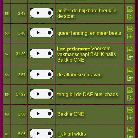
achter de blijkbare breuk in
2:48
55
de stoet
queer landing, en meer beats
2:40
56
Live performance
Voorkom
31:30
vakmanschap! BAHK nails
57
Bakkie ONE
de aftandse caravan
2:57
58
terug bij de DAF bus, chaos
17:33
59
Bakkie ONE
2:50
60
f_ck grt wldrs
5:06
61