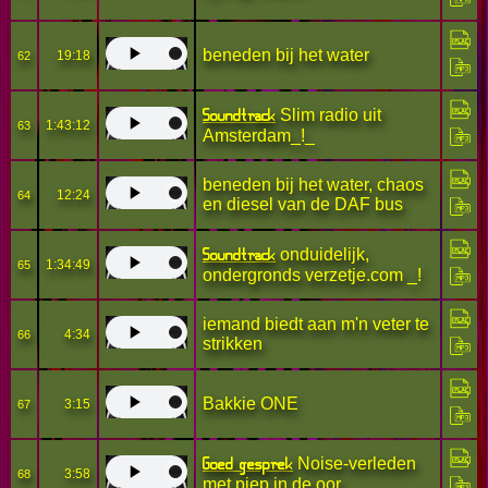
beneden bij het water
19:18
62
Soundtrack
Slim radio uit
1:43:12
63
Amsterdam_!_
beneden bij het water, chaos
12:24
64
en diesel van de DAF bus
Soundtrack
onduidelijk,
1:34:49
65
ondergronds verzetje.com _!
iemand biedt aan m'n veter te
4:34
66
strikken
Bakkie ONE
3:15
67
Goed gesprek
Noise-verleden
3:58
68
met piep in de oor