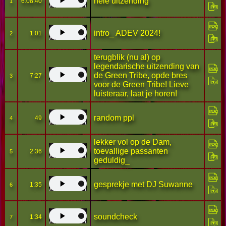
hele uitzending
6:08:40
1
intro_ ADEV 2024!
1:01
2
terugblik (nu al) op
legendarische uitzending van
de Green Tribe, opde bres
7:27
3
voor de Green Tribe! Lieve
luisteraar, laat je horen!
random ppl
49
4
lekker vol op de Dam,
toevallige passanten
2:36
5
geduldig_
gesprekje met DJ Suwanne
1:35
6
soundcheck
1:34
7