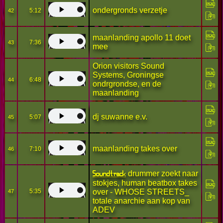
ondergronds verzetje
5:12
42
maanlanding apollo 11 doet
7:36
43
mee
Orion visitors Sound
Systems, Groningse
6:48
44
ondrgrondse, en de
maanlanding
dj suwanne e.v.
5:07
45
maanlanding takes over
7:10
46
Soundtrack
drummer zoekt naar
stokjes, human beatbox takes
5:35
over - WHOSE STREETS_
47
totale anarchie aan kop van
ADEV