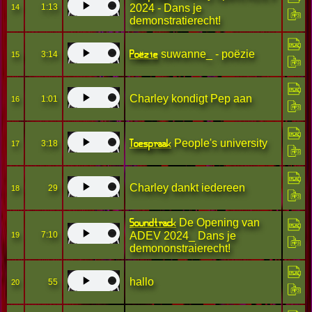
1:13
2024 - Dans je
14
demonstratierecht!
Poëzie
suwanne_ - poëzie
3:14
15
Charley kondigt Pep aan
1:01
16
Toespraak
People's university
3:18
17
Charley dankt iedereen
29
18
Soundtrack
De Opening van
7:10
ADEV 2024_ Dans je
19
demononstraierecht!
hallo
55
20