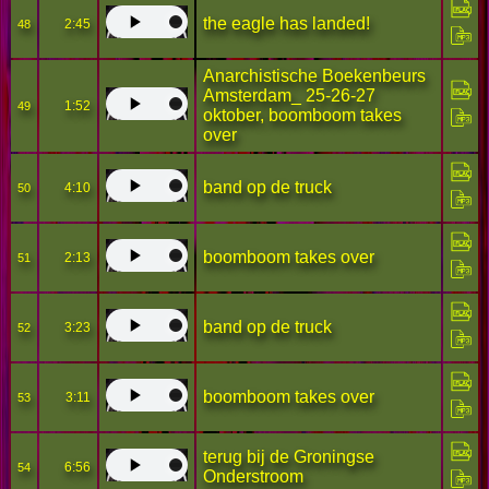
the eagle has landed!
2:45
48
Anarchistische Boekenbeurs
Amsterdam_ 25-26-27
1:52
49
oktober, boomboom takes
over
band op de truck
4:10
50
boomboom takes over
2:13
51
band op de truck
3:23
52
boomboom takes over
3:11
53
terug bij de Groningse
6:56
54
Onderstroom