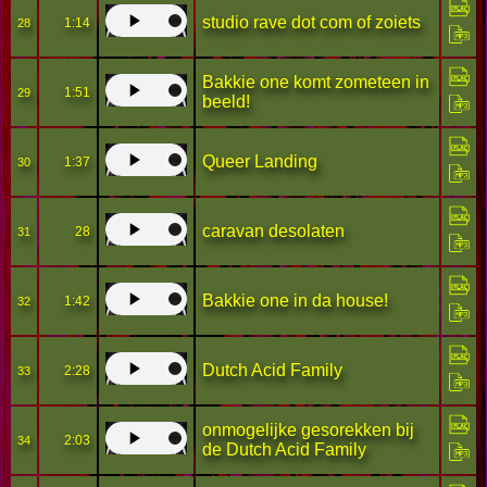
studio rave dot com of zoiets
1:14
28
Bakkie one komt zometeen in
1:51
29
beeld!
Queer Landing
1:37
30
caravan desolaten
28
31
Bakkie one in da house!
1:42
32
Dutch Acid Family
2:28
33
onmogelijke gesorekken bij
2:03
34
de Dutch Acid Family