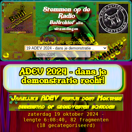
Stemmen op de
Radio
BaHrchief
alle
uitzendingen
BaHrchief
alle uitzendingen:
ADEV 2024 - dans je
demonstratie recht!
Jaarlijks ADEV festijn doet Mokumse
binnenstad op grondvesten schudden
zaterdag 19 oktober 2024 -
lengte 6:08:40, 82 fragmenten
(18 gecategoriseerd)