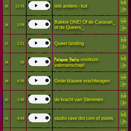
iets anders - kut
12:33
35
Bakkie ONE! Of de Caravan_
2:09
36
of de Queers_
Queer landing
2:21
37
Patapoe Radio
voorkom
56
38
vakmanschap!
Grote blauwe vrachtwagen
6:39
39
de kracht van Stemmen
1:46
40
studio rave dot com of zoiets
9:49
41