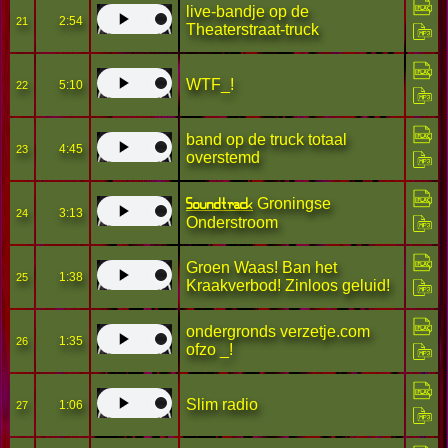
live-bandje op de
2:54
21
Theaterstraat-truck
WTF_!
5:10
22
band op de truck totaal
4:45
23
overstemd
Soundtrack
Groningse
3:13
24
Onderstroom
Groen Waas! Ban het
1:38
25
Kraakverbod! Zinloos geluid!
ondergronds verzetje.com
1:35
26
ofzo _!
Slim radio
1:06
27