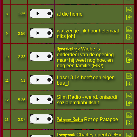
al die herrie
1:25
8
wat zeg je_ ik hoor helemaal
3:56
9
niks joh!
Opmerkelijk
Wiebe is
onderdeel van de opening
2:33
10
maar hij weet nog hoe, en
nog een familie (FIK!)
Laser 3.14 heeft een eigen
51
11
bus_!
Slim Radio - weird. ontaardt
5:26
12
sozialemdiabullshit
Patapoe Radio
Rot op Patapoe
3:07
13
Toespraak
Charley opent ADEV