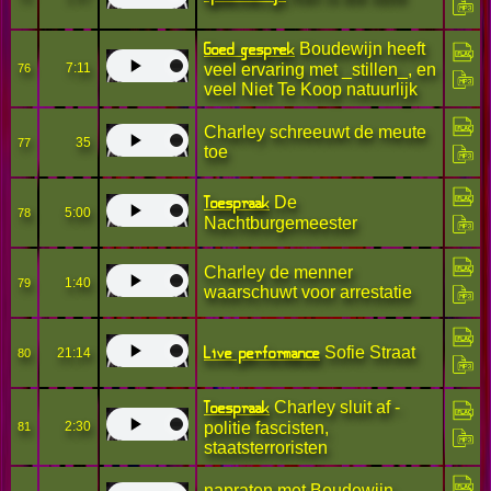
Goed gesprek
Boudewijn heeft
7:11
veel ervaring met _stillen_, en
76
veel Niet Te Koop natuurlijk
Charley schreeuwt de meute
35
77
toe
Toespraak
De
5:00
78
Nachtburgemeester
Charley de menner
1:40
79
waarschuwt voor arrestatie
Live performance
Sofie Straat
21:14
80
Toespraak
Charley sluit af -
2:30
politie fascisten,
81
staatsterroristen
napraten met Boudewijn,