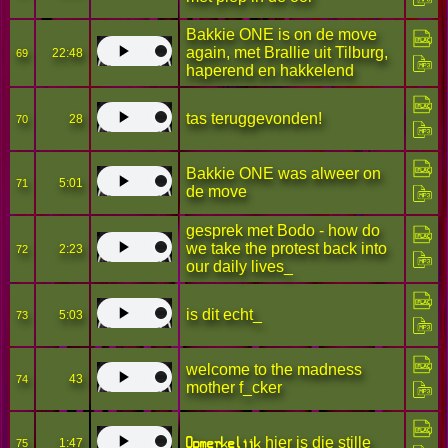
Bakkie ONE is on de move
again, met Brallie uit Tilburg,
22:48
69
haperend en hakkelend
tas teruggevonden!
28
70
Bakkie ONE was alweer on
5:01
71
de move
gesprek met Bodo - how do
we take the protest back into
2:23
72
our daily lives_
is dit echt_
5:03
73
welcome to the madness
43
74
mother f_cker
Opmerkelijk
hier is die stille
1:47
75