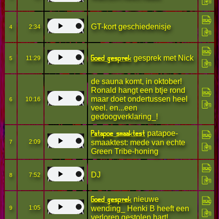
GT-kort geschiedenisje
2:34
4
Goed gesprek
gesprek met Nick
11:29
5
de sauna komt, in oktober!
Ronald hangt een btje rond
maar doet ondertussen heel
10:16
6
veel. en...een
gedoogverklaring_!
Patapoe smaaktest
patapoe-
2:09
smaaktest: mede van echte
7
Green Tribe-honing
DJ
7:52
8
Goed gesprek
nieuwe
1:05
wending_ Henki B heeft een
9
verloren gestolen hart!