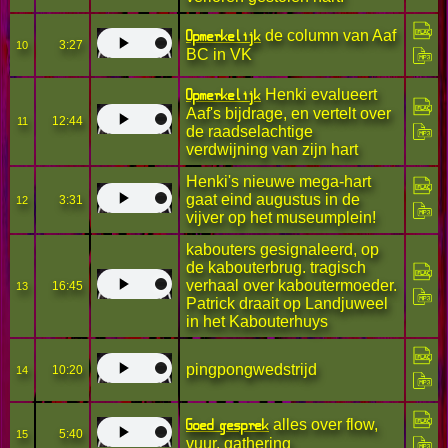
Opmerkelijk
de column van Aaf
3:27
10
BC in VK
Opmerkelijk
Henki evalueert
Aaf's bijdrage, en vertelt over
12:44
11
de raadselachtige
verdwijning van zijn hart
Henki's nieuwe mega-hart
gaat eind augustus in de
3:31
12
vijver op het museumplein!
kabouters gesignaleerd, op
de kabouterbrug. tragisch
verhaal over kaboutermoeder.
16:45
13
Patrick draait op Landjuweel
in het Kabouterhuys
pingpongwedstrijd
10:20
14
Goed gesprek
alles over flow,
5:40
15
vuur, gathering