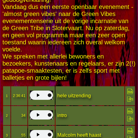
Vandaag dus een eerste openbaar evenement -
'almost green vibes' naar de Green Vibes
evenementenserie uit de vorige incarnatie van
de Green Tribe in Slotervaart. Nu op zaterdag,
en geen vol programma maar een zeer open
toestand waarin iedereen zich overal welkom
voelde.
We spreken met allerlei bewoners en
bezoekers, kunstenaars en regelaars, er zijn 2(!)
patapoe-smaaktesten, er is zelfs sport met
balletjes en grote bijlen!
hele uitzending
2:36:41
1
intro
34
2
Malcolm heeft haast
55
3