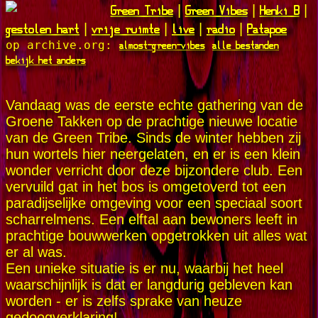
Green Tribe
Green Vibes
Henki B
|
|
|
gestolen hart
vrije ruimte
live
radio
Patapoe
|
|
|
|
almost-green-vibes
alle bestanden
op archive.org:
bekijk het anders
Vandaag was de eerste echte gathering van de
Groene Takken op de prachtige nieuwe locatie
van de Green Tribe. Sinds de winter hebben zij
hun wortels hier neergelaten, en er is een klein
wonder verricht door deze bijzondere club. Een
vervuild gat in het bos is omgetoverd tot een
paradijselijke omgeving voor een speciaal soort
scharrelmens. Een elftal aan bewoners leeft in
prachtige bouwwerken opgetrokken uit alles wat
er al was.
Een unieke situatie is er nu, waarbij het heel
waarschijnlijk is dat er langdurig gebleven kan
worden - er is zelfs sprake van heuze
gedoogverklaring!