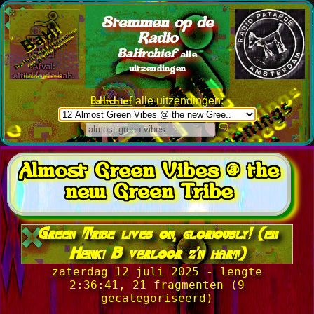
Stemmen op de
Radio
BaHrchief
alle
uitzendingen
BaHrchief
alle uitzendingen:
Almost Green Vibes @ the
new Green Tribe
Green Tribe lives on, gloriously! (en
Henki B verloor z'n hart)
zaterdag 12 juli 2025 - lengte
2:36:41, 21 fragmenten (9
gecategoriseerd)