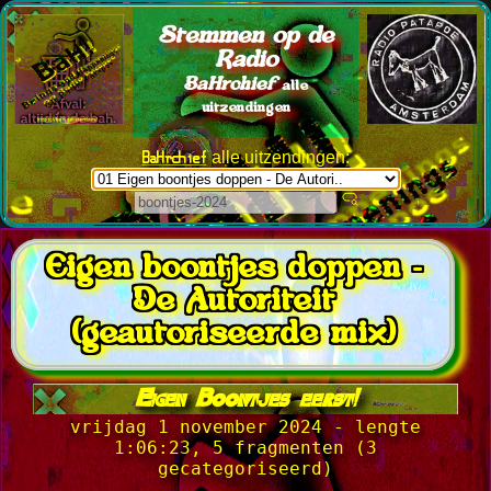
Stemmen op de
Radio
BaHrchief
alle
uitzendingen
BaHrchief
alle uitzendingen:
Eigen boontjes doppen -
De Autoriteit
(geautoriseerde mix)
Eigen Boontjes eerst!
vrijdag 1 november 2024 - lengte
1:06:23, 5 fragmenten (3
gecategoriseerd)