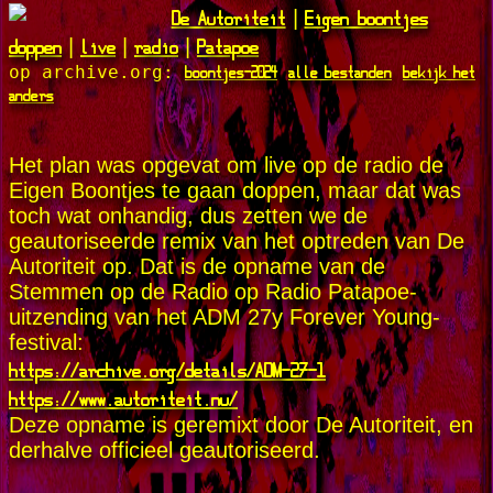
De Autoriteit
Eigen boontjes
|
doppen
live
radio
Patapoe
|
|
|
boontjes-2024
alle bestanden
bekijk het
op archive.org:
anders
Het plan was opgevat om live op de radio de
Eigen Boontjes te gaan doppen, maar dat was
toch wat onhandig, dus zetten we de
geautoriseerde remix van het optreden van De
Autoriteit op. Dat is de opname van de
Stemmen op de Radio op Radio Patapoe-
uitzending van het ADM 27y Forever Young-
festival:
https://archive.org/details/ADM-27-1
https://www.autoriteit.nu/
Deze opname is geremixt door De Autoriteit, en
derhalve officieel geautoriseerd.