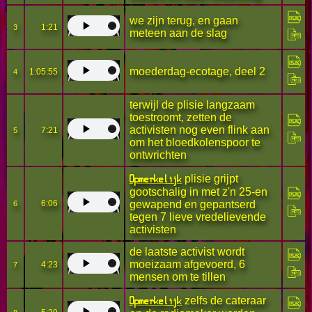
we zijn terug, en gaan
1:21
3
meteen aan de slag
moederdag-ecotage, deel 2
1:05:55
4
terwijl de plisie langzaam
toestroomt, zetten de
activisten nog even flink aan
7:21
5
om het bloedkolenspoor te
ontwrichten
Opmerkelijk
plisie grijpt
gootschalig in met z'n 25-en
6:06
gewapend en gepantserd
6
tegen 7 lieve vredelievende
activisten
de laatste activist wordt
moeizaam afgevoerd, 6
4:23
7
mensen om te tillen
Opmerkelijk
zelfs de cateraar