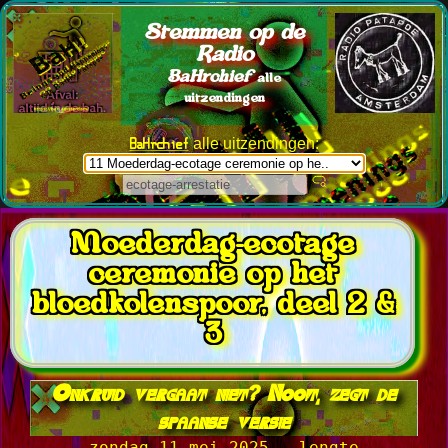
Stemmen op de
Radio
BaHrchief
alle
uitzendingen
BaHrchief
alle uitzendingen:
Moederdag-ecotage
ceremonie op het
bloedkolenspoor, deel 2 &
3
Onkruid vergaat niet? Nooit, zegt de
spaanse versie
zondag 11 mei 2025 - lengte