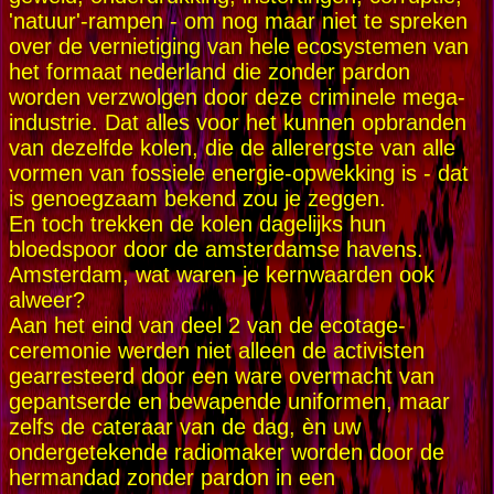
'natuur'-rampen - om nog maar niet te spreken
over de vernietiging van hele ecosystemen van
het formaat nederland die zonder pardon
worden verzwolgen door deze criminele mega-
industrie. Dat alles voor het kunnen opbranden
van dezelfde kolen, die de allerergste van alle
vormen van fossiele energie-opwekking is - dat
is genoegzaam bekend zou je zeggen.
En toch trekken de kolen dagelijks hun
bloedspoor door de amsterdamse havens.
Amsterdam, wat waren je kernwaarden ook
alweer?
Aan het eind van deel 2 van de ecotage-
ceremonie werden niet alleen de activisten
gearresteerd door een ware overmacht van
gepantserde en bewapende uniformen, maar
zelfs de cateraar van de dag, èn uw
ondergetekende radiomaker worden door de
hermandad zonder pardon in een