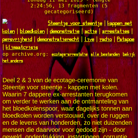
2:24:56, 13 fragmenten (5
gecategoriseerd)
Steentje voor steentje
kappen met
|
kolen
bloedkolen
demonstratie
actie
arrestaties
|
|
|
|
|
persvrijheid
demonstratierecht
live
radio
Patapoe
|
|
|
|
klimaatcrisis
|
ecotage-arrestatie
alle bestanden
bekijk
op archive.org:
het anders
Deel 2 & 3 van de ecotage-ceremonie van
Steentje voor steentje - kappen met kolen.
Waarin 7 dappere ex-arrestanten terugkomen
om verder te werken aan de ontmanteling van
het bloedkolenspoor, waar dagelijks tonnen aan
bloedkolen worden verstouwd, over de ruggen
en de levens van honderden, zo niet duizenden
mensen die daarvoor voor gedood zijn - door
geweld, onderdrukking, instortingen, corruptie,