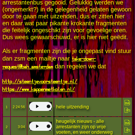
arrestantenbus gegooid. Gelukkig werden we
(ongemerkt?) in de gelegenheid gelaten gewoon
door te gaan met uitzenden, dus er zitten hier
en daar wat paar pikante krokante fragmenten
die feitelijk ongeschikt zijn voor gevoelige oren.
Dus wees gewaarschuwd, er is hier niet geëdit.
Als er fragmenten zijn die je ongepast vind stuur
take-down-
dan zsm een mailtje naar
request@bah.amsterdam
dan regelen we dat
http://steentjevoorsteentje.nl/
https://www.kappenmetkolen.nl/
hele uitzending
2:24:56
1
heugelijk nieuws - alle
arrestanten zijn op vrije
3:04
2
voeten, en weer onderweg