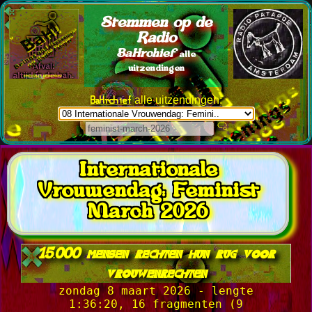
Stemmen op de
Radio
BaHrchief
alle
uitzendingen
BaHrchief
alle uitzendingen:
Internationale
Vrouwendag: Feminist
March 2026
15.000 mensen rechten hun rug voor
vrouwenrechten
zondag 8 maart 2026 - lengte
1:36:20, 16 fragmenten (9