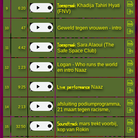
Toespraak
Khadija Tahiri Hyati
6:20
9
(FNV)
Geweld tegen vrouwen - intro
47
10
Toespraak
Sara Alaoui (The
4:42
11
Safe Space Club)
Logan - Who runs the world
1:23
12
en intro Naaz
Live performance
Naaz
9:25
13
afsluiting podiumprogramma,
2:13
14
21 maart tegen racisme,
Soundtrack
mars trekt voorbij,
32:50
15
kop van Rokin