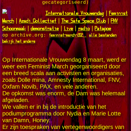
gecategoriseerd)
Internationale Vrouwendag
Feminist
|
March
Azadi Collectief
The Safe Space Club
FNV
|
|
|
Schoonmaak
demonstratie
live
radio
Patapoe
|
|
|
|
feminist-march-202..
alle bestanden
op archive.org:
bekijk het anders
Op Internationale Vrouwendag 8 maart, werd er
weer een Feminist March georganiseerd door
een breed scala aan activisten en organisaties,
zoals Dolle mina, Amnesty International, FNV,
Oxfam Novib, PAX, en vele anderen.
De opkomst was enorm, de Dam was helemaal
afgeladen.
We vallen er in bij de introductie van het
podiumprogramma door Nydia en Marie Lotte
van Damn, Honey.
Er zijn toespraken van vertegenwoordigers van