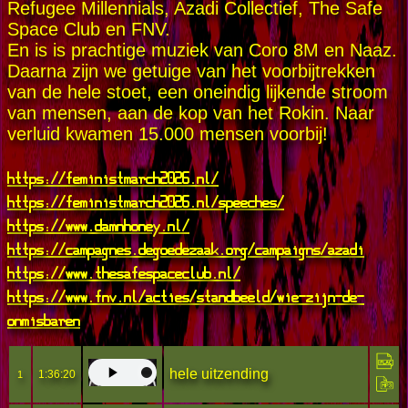
Refugee Millennials, Azadi Collectief, The Safe
Space Club en FNV.
En is is prachtige muziek van Coro 8M en Naaz.
Daarna zijn we getuige van het voorbijtrekken
van de hele stoet, een oneindig lijkende stroom
van mensen, aan de kop van het Rokin. Naar
verluid kwamen 15.000 mensen voorbij!
https://feministmarch2026.nl/
https://feministmarch2026.nl/speeches/
https://www.damnhoney.nl/
https://campagnes.degoedezaak.org/campaigns/azadi
https://www.thesafespaceclub.nl/
https://www.fnv.nl/acties/standbeeld/wie-zijn-de-
onmisbaren
hele uitzending
1:36:20
1