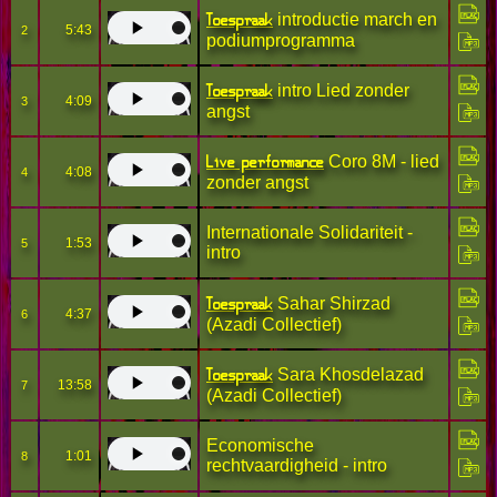
Toespraak
introductie march en
5:43
2
podiumprogramma
Toespraak
intro Lied zonder
4:09
3
angst
Live performance
Coro 8M - lied
4:08
4
zonder angst
Internationale Solidariteit -
1:53
5
intro
Toespraak
Sahar Shirzad
4:37
6
(Azadi Collectief)
Toespraak
Sara Khosdelazad
13:58
7
(Azadi Collectief)
Economische
1:01
8
rechtvaardigheid - intro