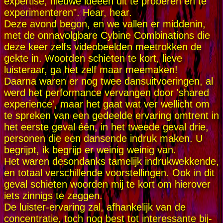
expertise, nieuwe ideeën uit te proberen en te
experimenteren". Hear, hear.
Deze avond begon, en we vallen er middenin,
met de onnavolgbare Cybine Combinations die
deze keer zelfs videobeelden meetrokken de
gekte in. Woorden schieten te kort, lieve
luisteraar, ga het zelf maar meemaken!
Daarna waren er nog twee dansuitvoeringen, al
werd het performance vervangen door 'shared
experience', maar het gaat wat ver wellicht om
te spreken van een gedeelde ervaring omtrent in
het eerste geval één, in het tweede geval drie,
personen die een dansende indruk maken. U
begrijpt, ik begrijp er weinig weinig van.
Het waren desondanks tamelijk indrukwekkende,
en totaal verschillende voorstellingen. Ook in dit
geval schieten woorden mij te kort om hierover
iets zinnigs te zeggen.
De luister-ervaring zal, afhankelijk van de
concentratie, toch nog best tot interessante bij-