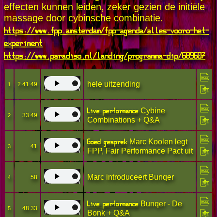
effecten kunnen leiden, zeker gezien de initiële
massage door cybinsche combinatie.
https://www.fpp.amsterdam/fpp-agenda/alles-vooro-het-
experiment
https://www.paradiso.nl/landing/programma-dip/689607
hele uitzending
2:41:49
1
Live performance
Cybine
33:49
2
Combinations + Q&A
Goed gesprek
Marc Koolen legt
41
3
FPP, Fair Performance Pact uit
Marc introduceert Bunqer
58
4
Live performance
Bunqer - De
48:33
5
Bonk + Q&A