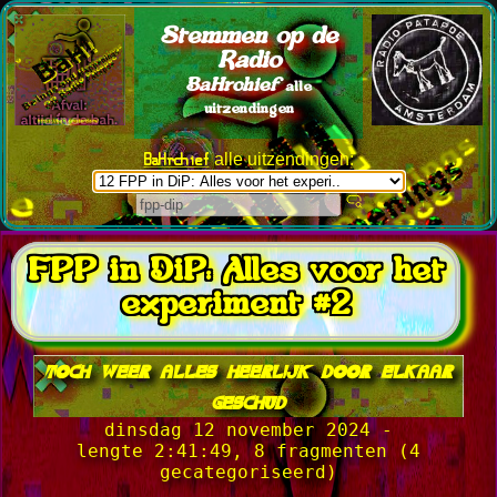
Stemmen op de
Radio
BaHrchief
alle
uitzendingen
BaHrchief
alle uitzendingen:
FPP in DiP: Alles voor het
experiment #2
toch weer alles heerlijk door elkaar
geschud
dinsdag 12 november 2024 -
lengte 2:41:49, 8 fragmenten (4
gecategoriseerd)