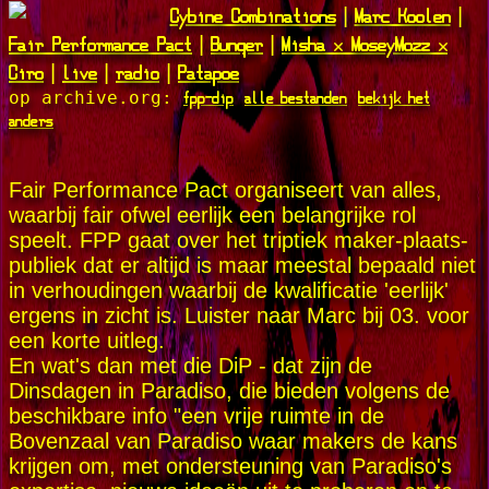
Cybine Combinations
Marc Koolen
|
|
Fair Performance Pact
Bunqer
Misha x MoseyMozz x
|
|
Ciro
live
radio
Patapoe
|
|
|
fpp-dip
alle bestanden
bekijk het
op archive.org:
anders
Fair Performance Pact organiseert van alles,
waarbij fair ofwel eerlijk een belangrijke rol
speelt. FPP gaat over het triptiek maker-plaats-
publiek dat er altijd is maar meestal bepaald niet
in verhoudingen waarbij de kwalificatie 'eerlijk'
ergens in zicht is. Luister naar Marc bij 03. voor
een korte uitleg.
En wat's dan met die DiP - dat zijn de
Dinsdagen in Paradiso, die bieden volgens de
beschikbare info "een vrije ruimte in de
Bovenzaal van Paradiso waar makers de kans
krijgen om, met ondersteuning van Paradiso's