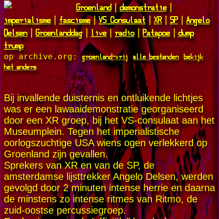
Groenland
demonstratie
|
|
imperialisme
fascisme
VS Consulaat
XR
SP
Angelo
|
|
|
|
|
Delsen
Groenlanddag
live
radio
Patapoe
dump
|
|
|
|
|
trump
groenland-vrij
alle bestanden
bekijk
op archive.org:
het anders
Bij invallende duisternis en ontluikende lichtjes
was er een lawaaidemonstratie georganiseerd
door een XR groep, bij het VS-consulaat aan het
Museumplein. Tegen het imperialistische
oorlogszuchtige USA wiens ogen verlekkerd op
Groenland zijn gevallen.
Sprekers van XR en van de SP, de
amsterdamse lijsttrekker Angelo Delsen, werden
gevolgd door 2 minuten intense herrie en daarna
de minstens zo intense ritmes van Ritmo, de
zuid-oostse percussiegroep.