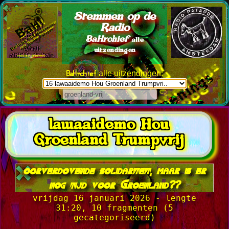
Stemmen op de
Radio
BaHrchief
alle
uitzendingen
BaHrchief
alle uitzendingen:
lawaaidemo Hou
Groenland Trumpvrij
oorverdovende solidariteit, maar is er
nog tijd voor Groenland??
vrijdag 16 januari 2026 - lengte
31:20, 10 fragmenten (5
gecategoriseerd)