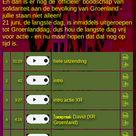
En dan is er nog de 'officiële" boodschap van
solidariteit aan de bevolking van Groenland -
jullie staan niet alleen!
21 juni, de langste dag, is inmiddels uitgeroepen
tot Groenlanddag, dus hou de langste dag vrij
voor actie - en nu maar hopen dat dat nog op
tijd is.
hele uitzending
31:20
1
intro
42
2
intro actie XR
3:27
3
Toespraak
David (XR
4:16
4
Groenland)