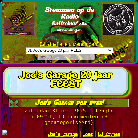
Stemmen op de
Radio
BaHrchief
alle
uitzendingen
BaHrchief
alle uitzendingen:
Joe's Garage 20 jaar
FEEST
Joe's Garage for ever!
zaterdag 31 mei 2025 - lengte
5:09:51, 13 fragmenten (8
gecategoriseerd)
Joe's Garage
Joes
DJ Zovies
|
|
|