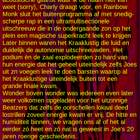
weet (sorry), Charly draagt voor, en Rainbow
Monk sluit het buitenprogramma af met snedig-
scherpe rap in een ultramultisectionele
uitschreeuw die in de ondergaande zon op het
plein een magische superkracht leek te krijgen
Later binnen waren het Kraaklustig die luid en
duidelijk de autonomie uitschreeuwden. Het
podium èn de zaal explodeerden zo hard van
hun energie dat het geheel uiteindelijk zelfs Joes
uit zn voegen leek te doen barsten waarop al
het Kraaklustige uiteindelijk buiten tot een
grande finale kwam.
Wonder boven wonder was iedereen even later
weer volkomen opgeladen voor het uitzinnige
Beatzers dat zelfs de oorschellen lokaal deed
lostrillen zoveel energie kwam er vrij. De hitte en
humiditeit binnen, we vragen ons af of het al
eerder zó heet en zó nat is geweest in Joe's 20
jaren roerige geschiedenis.