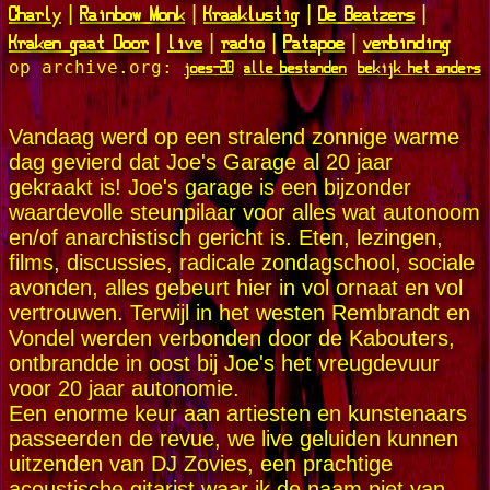
Charly
Rainbow Monk
Kraaklustig
De Beatzers
|
|
|
|
Kraken gaat Door
live
radio
Patapoe
verbinding
|
|
|
|
joes-20
alle bestanden
bekijk het anders
op archive.org:
Vandaag werd op een stralend zonnige warme
dag gevierd dat Joe's Garage al 20 jaar
gekraakt is! Joe's garage is een bijzonder
waardevolle steunpilaar voor alles wat autonoom
en/of anarchistisch gericht is. Eten, lezingen,
films, discussies, radicale zondagschool, sociale
avonden, alles gebeurt hier in vol ornaat en vol
vertrouwen. Terwijl in het westen Rembrandt en
Vondel werden verbonden door de Kabouters,
ontbrandde in oost bij Joe's het vreugdevuur
voor 20 jaar autonomie.
Een enorme keur aan artiesten en kunstenaars
passeerden de revue, we live geluiden kunnen
uitzenden van DJ Zovies, een prachtige
acoustische gitarist waar ik de naam niet van