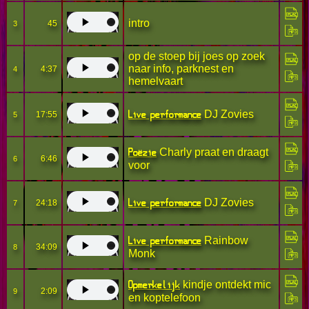
intro
45
3
op de stoep bij joes op zoek
naar info, parknest en
4:37
4
hemelvaart
Live performance
DJ Zovies
17:55
5
Poëzie
Charly praat en draagt
6:46
6
voor
Live performance
DJ Zovies
24:18
7
Live performance
Rainbow
34:09
8
Monk
Opmerkelijk
kindje ontdekt mic
2:09
9
en koptelefoon