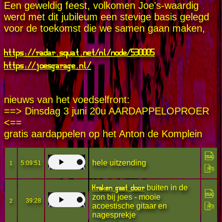
Een geweldig feest, volkomen Joe's-waardig
werd met dit jubileum een stevige basis gelegd
voor de toekomst die we samen gaan maken,
https://radar.squat.net/nl/node/530005
https://joesgarage.nl/
nieuws van het voedselfront:
==> Dinsdag 3 juni 20u AARDAPPELOPROER
<==
gratis aardappelen op het Anton de Komplein
hele uitzending
5:09:51
1
Kraken gaat door
buiten in de
zon bij joes - mooie
39:28
2
acoestische gitaar en
nagesprekje