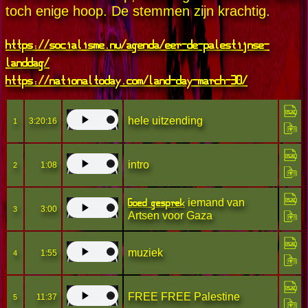
toch enige hoop. De stemmen zijn krachtig.
https://socialisme.nu/agenda/eer-de-palestijnse-
landdag/
https://nationaltoday.com/land-day-march-30/
hele uitzending
3:20:16
1
intro
1:08
2
Goed gesprek
iemand van
3:00
3
Artsen voor Gaza
muziek
1:55
4
FREE FREE Palestine
11:37
5