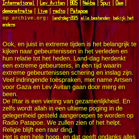
International
Lev Avitan
BDS
Nakba
Spui
Dam
|
|
|
|
|
|
demonstratie
live
radio
Patapoe
|
|
|
land-dag-2025
alle bestanden
bekijk het
op archive.org:
anders
Ook, en juist in extreme tijden is het belangrijk te
kijken naar gebeurtenissen in het verleden en
hun relatie tot het heden. Land-dag herdenkt
een extreme gebeurtenis, in een tijd waarin
extreme gebeurtenissen schering en inslag zijn.
Veel indringende toespraken, met name Artsen
voor Gaza en Lev Avitan gaan door merg en
been.
De Iftar is een viering van gezamenlijkheid. En
zelfs wordt allah in een ultieme poging in de
gelegenheid gesteld aangeroepen te worden op
Radio Patapoe. We zullen zien of het helpt.
Religie blijft een raar ding.
Het is een hele hoop, en dat geeft ondanks alles