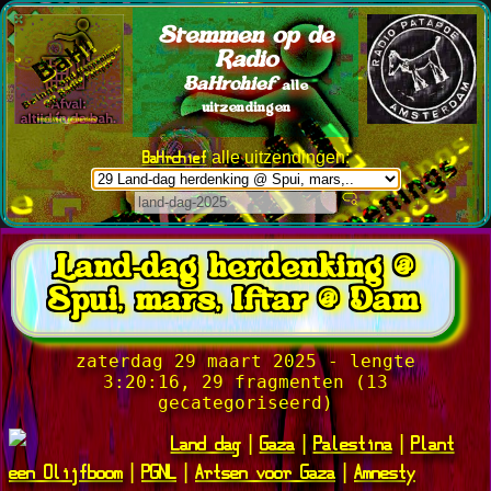
Stemmen op de
Radio
BaHrchief
alle
uitzendingen
BaHrchief
alle uitzendingen:
Land-dag herdenking @
Spui, mars, Iftar @ Dam
zaterdag 29 maart 2025 - lengte
3:20:16, 29 fragmenten (13
gecategoriseerd)
Land dag
Gaza
Palestina
Plant
|
|
|
een Olijfboom
PGNL
Artsen voor Gaza
Amnesty
|
|
|