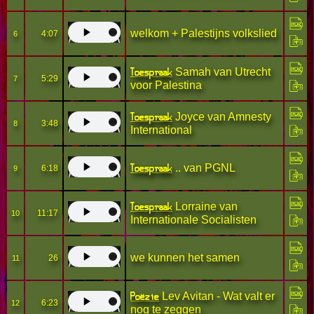
welkom + Palestijns volkslied
4:07
6
Toespraak
Samah van Utrecht
5:29
7
voor Palestina
Toespraak
Joyce van Amnesty
3:48
8
International
Toespraak
.. van PGNL
6:18
9
Toespraak
Lorraine van
11:17
10
Internationale Socialisten
we kunnen het samen
26
11
Poëzie
Lev Avitan - Wat valt er
6:23
12
nog te zeggen_