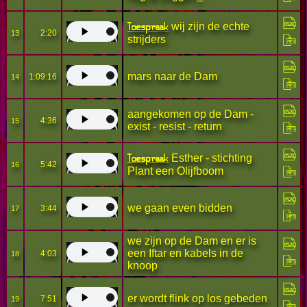
Toespraak
wij zijn de echte
2:20
13
strijders
mars naar de Dam
1:09:16
14
aangekomen op de Dam -
4:36
15
exist - resist - return
Toespraak
Esther - stichting
5:42
16
Plant een Olijfboom
we gaan even bidden
3:44
17
we zijn op de Dam en er is
een Iftar en kabels in de
4:03
18
knoop
er wordt flink op los gebeden
7:51
19