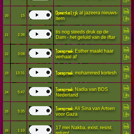
Opmerkelijk
al jazeera nieuws-
15
20
item
tis nog steeds druk op de
2:36
21
Dam - het geluid van de iftar
Toespraak
Esther maakt haar
3:08
22
verhaal af
Toespraak
mohammed kortesh
13:31
23
Toespraak
Nadia van BDS
5:47
24
Nederland
Toespraak
Ali Sina van Artsen
5:35
25
voor Gaza
17 mei Nakba. exist. resist.
1:10
26
return!