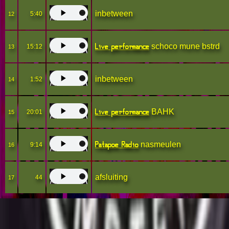
inbetween
5:40
12
Live performance
schoco mune bstrd
15:12
13
inbetween
1:52
14
Live performance
BAHK
20:01
15
Patapoe Radio
nasmeulen
9:14
16
afsluiting
44
17