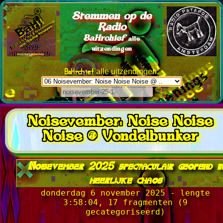
Stemmen op de
Radio
BaHrchief
alle
uitzendingen
BaHrchief
alle uitzendingen:
Noisevember: Noise Noise
Noise @ Vondelbunker
Noisevember 2025 spectaculair geopend in
heerlijke chaos
donderdag 6 november 2025 - lengte
3:58:04, 17 fragmenten (9
gecategoriseerd)