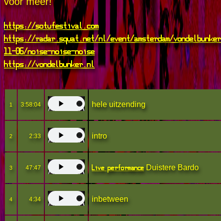
voor meer!
https://sotufestival.com
https://radar.squat.net/nl/event/amsterdam/vondelbunker
11-06/noise-noise-noise
https://vondelbunker.nl
hele uitzending
3:58:04
1
intro
2:33
2
Live performance
Duistere Bardo
47:47
3
inbetween
4:34
4