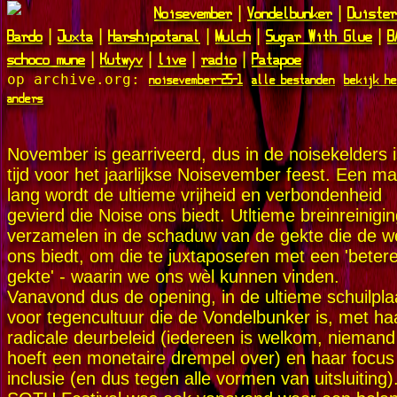
Noisevember
Vondelbunker
Duiste
|
|
Bardo
Juxta
Harshipotanal
Mulch
Sugar With Glue
B
|
|
|
|
|
schoco mune
Kutwyv
live
radio
Patapoe
|
|
|
|
noisevember-25-1
alle bestanden
bekijk he
op archive.org:
anders
November is gearriveerd, dus in de noisekelders i
tijd voor het jaarlijkse Noisevember feest. Een m
lang wordt de ultieme vrijheid en verbondenheid
gevierd die Noise ons biedt. Utltieme breinreinigin
verzamelen in de schaduw van de gekte die de w
ons biedt, om die te juxtaposeren met een 'beter
gekte' - waarin we ons wèl kunnen vinden.
Vanavond dus de opening, in de ultieme schuilpla
voor tegencultuur die de Vondelbunker is, met ha
radicale deurbeleid (iedereen is welkom, niemand
hoeft een monetaire drempel over) en haar focus
inclusie (en dus tegen alle vormen van uitsluiting)