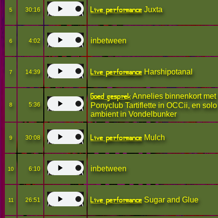
Live performance
Juxta
30:16
5
inbetween
4:02
6
Live performance
Harshipotanal
14:39
7
Goed gesprek
Annelies binnenkort met
5:36
Ponyclub Tartiflette in OCCii, en solo
8
ambient in Vondelbunker
Live performance
Mulch
30:08
9
inbetween
6:10
10
Live performance
Sugar and Glue
26:51
11