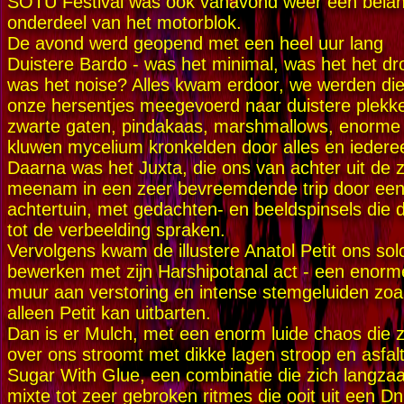
SOTU Festival was ook vanavond weer een belang
onderdeel van het motorblok.
De avond werd geopend met een heel uur lang
Duistere Bardo - was het minimal, was het het dr
was het noise? Alles kwam erdoor, we werden die
onze hersentjes meegevoerd naar duistere plekk
zwarte gaten, pindakaas, marshmallows, enorme
kluwen mycelium kronkelden door alles en iedere
Daarna was het Juxta, die ons van achter uit de 
meenam in een zeer bevreemdende trip door ee
achtertuin, met gedachten- en beeldspinsels die 
tot de verbeelding spraken.
Vervolgens kwam de illustere Anatol Petit ons sol
bewerken met zijn Harshipotanal act - een enorm
muur aan verstoring en intense stemgeluiden zoa
alleen Petit kan uitbarten.
Dan is er Mulch, met een enorm luide chaos die z
over ons stroomt met dikke lagen stroop en asfal
Sugar With Glue, een combinatie die zich langz
mixte tot zeer gebroken ritmes die ooit uit een D