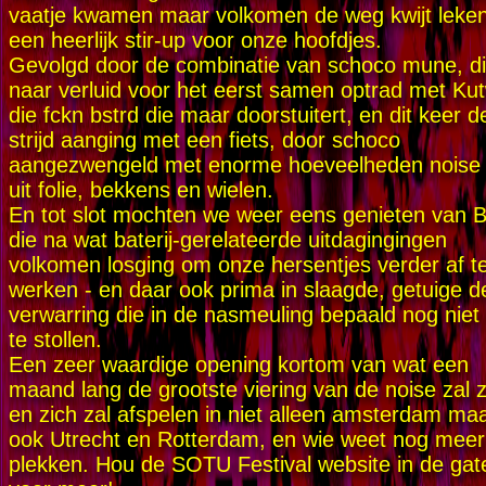
vaatje kwamen maar volkomen de weg kwijt leken
een heerlijk stir-up voor onze hoofdjes.
Gevolgd door de combinatie van schoco mune, d
naar verluid voor het eerst samen optrad met Ku
die fckn bstrd die maar doorstuitert, en dit keer d
strijd aanging met een fiets, door schoco
aangezwengeld met enorme hoeveelheden noise 
uit folie, bekkens en wielen.
En tot slot mochten we weer eens genieten van 
die na wat baterij-gerelateerde uitdagingingen
volkomen losging om onze hersentjes verder af t
werken - en daar ook prima in slaagde, getuige d
verwarring die in de nasmeuling bepaald nog niet l
te stollen.
Een zeer waardige opening kortom van wat een
maand lang de grootste viering van de noise zal zi
en zich zal afspelen in niet alleen amsterdam ma
ook Utrecht en Rotterdam, en wie weet nog meer
plekken. Hou de SOTU Festival website in de gat