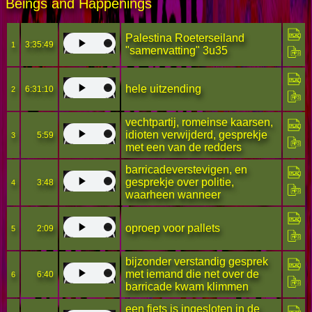
Beings and Happenings
Palestina Roeterseiland
3:35:49
1
"samenvatting" 3u35
hele uitzending
6:31:10
2
vechtpartij, romeinse kaarsen,
idioten verwijderd, gesprekje
5:59
3
met een van de redders
barricadeverstevigen, en
gesprekje over politie,
3:48
4
waarheen wanneer
oproep voor pallets
2:09
5
bijzonder verstandig gesprek
met iemand die net over de
6:40
6
barricade kwam klimmen
een fiets is ingesloten in de