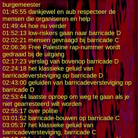
burgemeester
01:45:55 dankjewel en aub respecteer de
mensen die organiseren en help
01:49:44 hoe nu verder
01:52:13 low-riskers gaan naar barricade D
02:02:21 mensen gevraagd bij barricade C
02:06:36 Free Palestine rap-nummer wordt
gedraaid bij de uitgang
02:17:23 verslag van bovenop barricade D
02:24:18 het klassieke geluid van
barricadeversteviging op barricade D
02:43:00 geluiden van barricadeversteviging op
barricade D
02:53:44 laatste oproep om weg te gaan als je
niet gearresteerd wilt worden
02:55:17 over politie
03:01:52 barricade-bouwen op barricade C
03:05:37 het klassieke geluid van
barricadeversteviging, barricade C