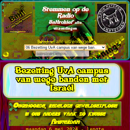
Stemmen op de
Radio
BaHrchief
alle
uitzendingen
BaHrchief
alle uitzendingen:
Bezetting UvA campus
van wege banden met
Israël
Ongehoorde, redeloze geweldsexplosie
in ons anders vaak zo knusse
Amsterdam
maandag 6 mei 2024 - lengte