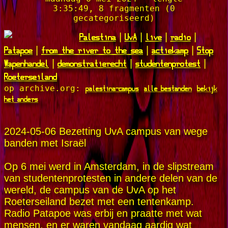
3:35:49, 8 fragmenten (0
gecategoriseerd)
Palestina
UvA
live
radio
|
|
|
|
Patapoe
from the river to the sea
actiekamp
Stop
|
|
|
Wapenhandel
demonstratierecht
studentenprotest
|
|
|
Roeterseiland
palestina-campus
alle bestanden
bekijk
op archive.org:
het anders
2024-05-06 Bezetting UvA campus van wege
banden met Israël
Op 6 mei werd in Amsterdam, in de slipstream
van studentenprotesten in andere delen van de
wereld, de campus van de UvA op het
Roeterseiland bezet met een tentenkamp.
Radio Patapoe was erbij en praatte met wat
mensen, en er waren vandaag aardig wat