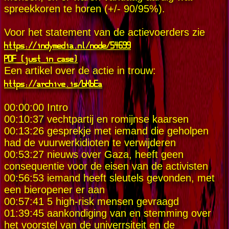
spreekkoren te horen (+/- 90/95%).
Voor het statement van de actievoerders zie
https://indymedia.nl/node/54699
PDF (just in case)
Een artikel over de actie in trouw:
https://archive.is/bKbEa
00:00:00 Intro
00:10:37 vechtpartij en romijnse kaarsen
00:13:26 gesprekje met iemand die geholpen
had de vuurwerkidioten te verwijderen
00:53:27 nieuws over Gaza, heeft geen
consequentie voor de eisen van de activisten
00:56:53 iemand heeft sleutels gevonden, met
een bieropener er aan
00:57:41 5 high-risk mensen gevraagd
01:39:45 aankondiging van en stemming over
het voorstel van de univerrsiteit en de