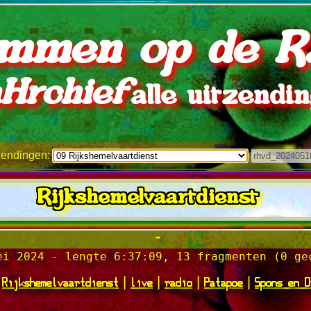
mmen op de R
Hrchief
alle uitzendi
tzendingen:
Rijkshemelvaartdienst
-
ei 2024 - lengte 6:37:09, 13 fragmenten (0 ge
Rijkshemelvaartdienst
live
radio
Patapoe
Spons en D
|
|
|
|