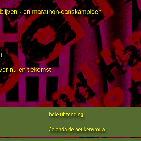
k blijven - en marathon-danskampioen
d
over nu en tiekomst
hele uitzending
Jolanda de peukenvrouw