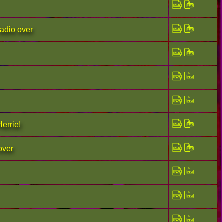
radio over
errie!
over