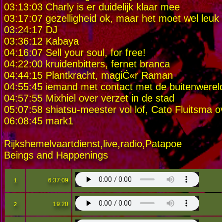
03:13:03 Charly is er duidelijk klaar mee
03:17:07 gezelligheid ok, maar het moet wel leu
03:24:17 DJ
03:36:12 Kabaya
04:16:07 Sell your soul, for free!
04:22:00 kruidenbitters, fernet branca
04:44:15 Plantkracht, magiĆ«r Raman
04:55:45 iemand met contact met de buitenwerel
04:57:55 Mixhiel over verzet in de stad
05:07:58 shiatsu-meester vol lof, Cato Fluitsma 
06:08:45 mark1
Rijkshemelvaartdienst,live,radio,Patapoe
Beings and Happenings
6:37:09
1
19:20
2