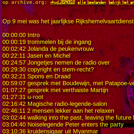
rhvd_20240510
alle bestanden
bekijk het a
op archive.org:
Op 9 mei was het jaarlijkse Rijkshemelvaartdiens
00:00:00 Intro
00:00:19 trommelen bij de ingang
00:02:42 Jolanda de peukenvrouw
00:22:11 Jasen en Michel
00:24:57 Jongetjes nemen de radio over
00:29:30 copyright en stem-recht?
00:32:21 Spons en Draad
00:59:07 gesprek met Boudewijn, met Patapoe-ver
01:07:27 gesprek met verthaiste Martijn
01:27:31 u-root
02:16:42 Magische radio-legende-salon
02:46:11 2 mensen lekker aan het relaxen
03:02:44 walking into the past, leaving the futur
03:04:40 Noiselegende Peter enters the party
03:10:36 kruidensigaar uit Myanmar