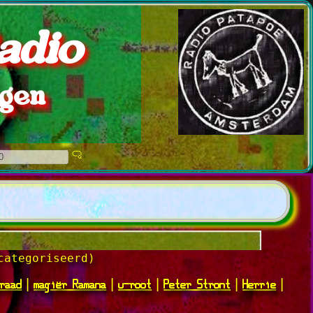
adio
ngen
categoriseerd)
raad
magiër Ramana
u-root
Peter Stront
Herrie
|
|
|
|
|