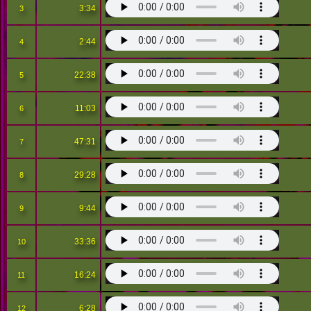
3:34
3
2:44
4
22:38
5
11:03
6
47:31
7
29:28
8
9:44
9
33:36
10
16:24
11
6:28
12