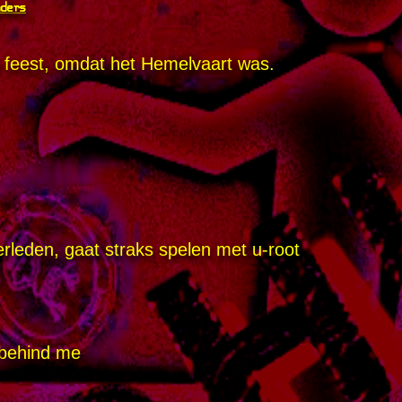
nders
t feest, omdat het Hemelvaart was.
leden, gaat straks spelen met u-root
e behind me