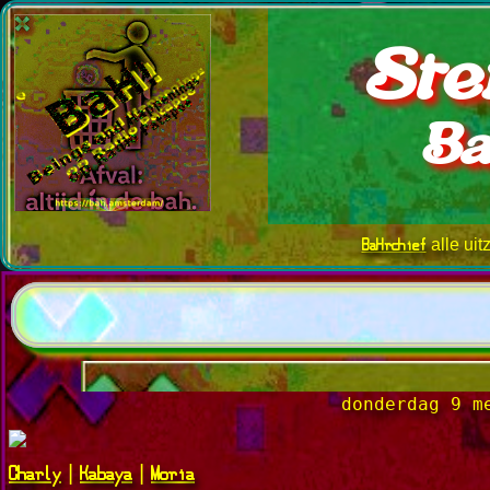
Ste
Ba
BaHrchief
alle ui
donderdag 9 m
Charly
Kabaya
Moria
|
|