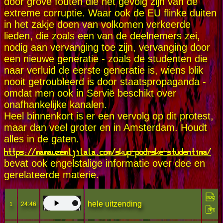
door grove fouten die het gevolg zijn van de
extreme corruptie. Waar ook de EU flinke duiten
in het zakje doen van volkomen verkeerde
lieden, die zoals een van de deelnemers zei,
nodig aan vervanging toe zijn, vervanging door
een nieuwe generatie - zoals de studenten die
naar verluid de eerste generatie is, wiens blik
nooit getroubleerd is door staatspropaganda -
omdat men ook in Servië beschikt over
onafhankelijke kanalen.
Heel binnenkort is er een vervolg op dit protest,
maar dan veel groter en in Amsterdam. Houdt
alles in de gaten.
https://mamauzemljilala.com/skup-podrske-studentima/
bevat ook engelstalige informatie over dee en
gerelateerde materie.
hele uitzending
24:46
1