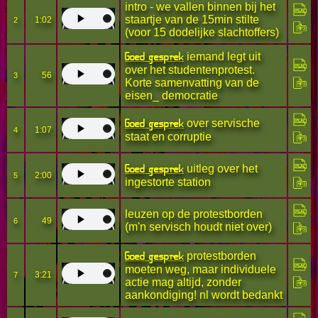
intro - we vallen binnen bij het
staartje van de 15min stilte
1:02
2
(voor 15 dodelijke slachtoffers)
Goed gesprek
iemand legt uit
over het studentenprotest.
56
3
Korte samenvatting van de
eisen_ democratie
Goed gesprek
over servische
1:07
4
staat en corruptie
Goed gesprek
uitleg over het
2:00
5
ingestorte station
leuzen op de protestborden
49
6
(m'n servisch houdt niet over)
Goed gesprek
protestborden
moeten weg, maar individuele
3:21
7
actie mag altijd, zonder
aankondiging! nl wordt bedankt