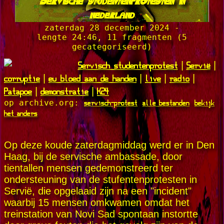
Servische studentenprotesten in
nederland
zaterdag 28 december 2024 -
lengte 24:46, 11 fragmenten (5
gecategoriseerd)
Servisch studentenprotest
Servië
|
|
corruptie
eu bloed aan de handen
live
radio
|
|
|
|
Patapoe
demonstratie
K24
|
|
servisch-protest
alle bestanden
bekijk
op archive.org:
het anders
Op deze koude zaterdagmiddag werd er in Den
Haag, bij de servische ambassade, door
tientallen mensen gedemonstreerd ter
ondersteuning van de stufentenprotesten in
Servië, die opgelaaid zijn na een "incident"
waarbij 15 mensen omkwamen omdat het
treinstation van Novi Sad spontaan instortte