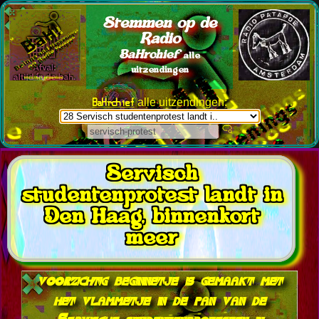
Stemmen op de
Radio
BaHrchief
alle
uitzendingen
BaHrchief
alle uitzendingen:
Servisch
studentenprotest landt in
Den Haag, binnenkort
meer
voorzichtig beginnetje is gemaakt met
het vlammetje in de pan van de