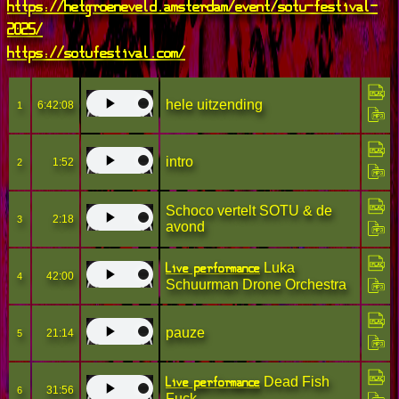
https://hetgroeneveld.amsterdam/event/sotu-festival-
2025/
https://sotufestival.com/
hele uitzending
6:42:08
1
intro
1:52
2
Schoco vertelt SOTU & de
2:18
3
avond
Live performance
Luka
42:00
4
Schuurman Drone Orchestra
pauze
21:14
5
Live performance
Dead Fish
31:56
6
Fuck