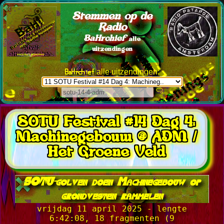
Stemmen op de
Radio
BaHrchief
alle
uitzendingen
BaHrchief
alle uitzendingen:
SOTU Festival #14 Dag 4:
Machinegebouw @ ADM /
Het Groene Veld
SOTU-golven doen Machinegebouw op
grondvesten rammelen
vrijdag 11 april 2025 - lengte
6:42:08, 18 fragmenten (9