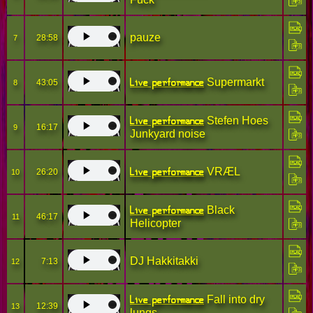
pauze
28:58
7
Live performance
Supermarkt
43:05
8
Live performance
Stefen Hoes
16:17
9
Junkyard noise
Live performance
VRÆL
26:20
10
Live performance
Black
46:17
11
Helicopter
DJ Hakkitakki
7:13
12
Live performance
Fall into dry
12:39
13
lungs