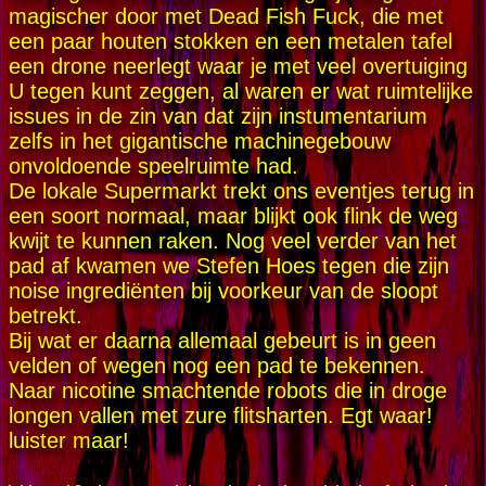
magischer door met Dead Fish Fuck, die met
een paar houten stokken en een metalen tafel
een drone neerlegt waar je met veel overtuiging
U tegen kunt zeggen, al waren er wat ruimtelijke
issues in de zin van dat zijn instumentarium
zelfs in het gigantische machinegebouw
onvoldoende speelruimte had.
De lokale Supermarkt trekt ons eventjes terug in
een soort normaal, maar blijkt ook flink de weg
kwijt te kunnen raken. Nog veel verder van het
pad af kwamen we Stefen Hoes tegen die zijn
noise ingrediënten bij voorkeur van de sloopt
betrekt.
Bij wat er daarna allemaal gebeurt is in geen
velden of wegen nog een pad te bekennen.
Naar nicotine smachtende robots die in droge
longen vallen met zure flitsharten. Egt waar!
luister maar!