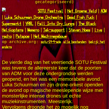
gecategoriseerd)
SOTU Festival
Het Groene Veld
ADM
|
|
Luka Schuurman Drone Orchestra
Dead Fish Fuck
|
|
|
Supermarkt
VRÆL
Fall Into Dry Lungs
The Black
|
|
|
Helikopters
Memero
Tek-support
Steven Hoes
live
|
|
|
|
|
radio
Patapoe
Het Machinegebouw
|
|
sotu-14-4-adm
alle bestanden
bekijk het
op archive.org:
anders
De vierde dag van het veertiende SOTU Festival
was tevens de allereerste keer dat de poorten
van ADM voor deze ondergrondse werden
geopend, en het was een memorabele avond.
Luka Schuurman en zijn drone-orkest openden
de avond op magische meeslepende wijze met
monsterlijke intense drones uit echte
muziekinstrumenten. Meesterlijk.
Vervolgens droonde het zo mogelijk nog