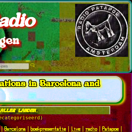
adio
ngen
pations in Barcelona and
ler landen....
ecategoriseerd)
Barcelona
boekpresentatie
live
radio
Patapoe
|
|
|
|
|
|