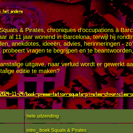
k het anders
uats & Pirates, chroniques d’occupations à Barcel
ar al 11 jaar wonend in Barcelona, terwijl hij rond
nden, anekdotes, ideeën, advies, herinneringen - z
 probeert vragen te begrijpen en te beantwoorden
franstalige uitgave, naar verluid wordt er gewerkt 
alige editie te maken?
2024-11-24/book-presentation-squats-pirates-chronicles-o
hele uitzending
intro_ boek Squats & Pirates