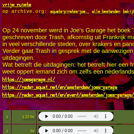
vrije ruimte
squats-pirates-joe..
alle bestanden
bekij
op archive.org:
Op 24 november werd in Joe's Garage het boek 'Sq
geschreven door Trash, afkomstig uit Frankrijk ma
in veel verschillende steden, over krakers en pa
Verder gaat Trash in gesprek met de aanwezigen,
uitdagingen.
Wat betreft die uitdagingen: het betreft hier een 
weet oppert iemand zich om zelfs een nederlandst
https://joesgarage.nl/
https://radar.squat.net/en/amsterdam/joes-garage
https://radar.squat.net/en/event/amsterdam/joes-garage/
1:22:50
1
50
2