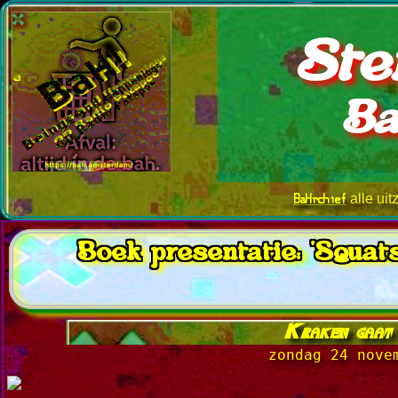
Ste
Ba
BaHrchief
alle ui
Boek presentatie: 'Squat
Kraken gaat d
zondag 24 nove