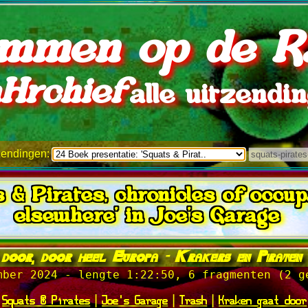
mmen op de R
Hrchief
alle uitzendi
tzendingen:
s & Pirates, chronicles of occu
elsewhere' in Joe's Garage
oor, door heel Europa - Krakers en Piraten al
mber 2024 - lengte 1:22:50, 6 fragmenten (2 g
Squats & Pirates
Joe's Garage
Trash
Kraken gaat door
|
|
|