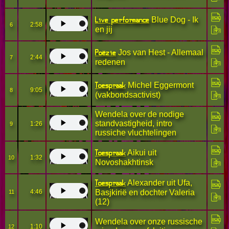
Live performance
Blue Dog - Ik
2:58
6
en jij
Poëzie
Jos van Hest - Allemaal
2:44
7
redenen
Toespraak
Michel Eggermont
9:05
8
(vakbondsactivist)
Wendela over de nodige
standvastigheid, intro
1:26
9
russiche vluchtelingen
Toespraak
Aikui uit
1:32
10
Novoshakhtinsk
Toespraak
Alexander uit Ufa,
4:46
Basjkirië en dochter Valeria
11
(12)
Wendela over onze russische
1:10
12