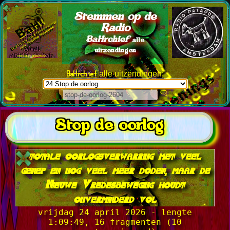
Stemmen op de
Radio
BaHrchief
alle
uitzendingen
BaHrchief
alle uitzendingen:
Stop de oorlog
totale oorlogsverwarring met veel
genep en nog veel meer doden, maar de
Nieuwe Vredesbeweging houdt
onverminderd vol
vrijdag 24 april 2026 - lengte
1:09:49, 16 fragmenten (10