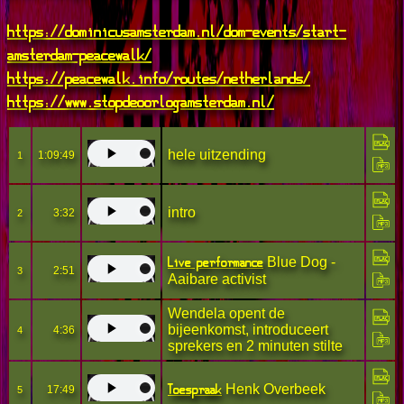
https://dominicusamsterdam.nl/dom-events/start-
amsterdam-peacewalk/
https://peacewalk.info/routes/netherlands/
https://www.stopdeoorlogamsterdam.nl/
hele uitzending
1:09:49
1
intro
3:32
2
Live performance
Blue Dog -
2:51
3
Aaibare activist
Wendela opent de
bijeenkomst, introduceert
4:36
4
sprekers en 2 minuten stilte
Toespraak
Henk Overbeek
17:49
5