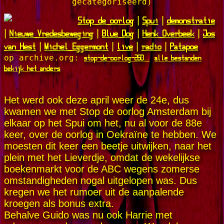
gecategoriseerd)
Stop de oorlog
Spui
demonstratie
|
|
Nieuwe Vredesbeweging
Blue Dog
Henk Overbeek
Jos
|
|
|
|
van Hest
Michel Eggermont
live
radio
Patapoe
|
|
|
|
stop-de-oorlog-260..
alle bestanden
op archive.org:
bekijk het anders
Het werd ook deze april weer de 24e, dus
kwamen we met Stop de oorlog Amsterdam bij
elkaar op het Spui om het, nu al voor de 88e
keer, over de oorlog in Oekraïne te hebben. We
moesten dit keer een beetje uitwijken, naar het
plein met het Lieverdje, omdat de wekelijkse
boekenmarkt voor de ABC wegens zomerse
omstandigheden nogal uitgelopen was. Dus
kregen we het rumoer uit de aanpalende
kroegen als bonus extra.
Behalve Guido was nu ook Harrie met