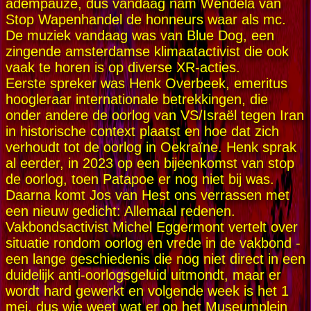
adempauze, dus vandaag nam Wendela van
Stop Wapenhandel de honneurs waar als mc.
De muziek vandaag was van Blue Dog, een
zingende amsterdamse klimaatactivist die ook
vaak te horen is op diverse XR-acties.
Eerste spreker was Henk Overbeek, emeritus
hoogleraar internationale betrekkingen, die
onder andere de oorlog van VS/Israël tegen Iran
in historische context plaatst en hoe dat zich
verhoudt tot de oorlog in Oekraïne. Henk sprak
al eerder, in 2023 op een bijeenkomst van stop
de oorlog, toen Patapoe er nog niet bij was.
Daarna komt Jos van Hest ons verrassen met
een nieuw gedicht: Allemaal redenen.
Vakbondsactivist Michel Eggermont vertelt over
situatie rondom oorlog en vrede in de vakbond -
een lange geschiedenis die nog niet direct in een
duidelijk anti-oorlogsgeluid uitmondt, maar er
wordt hard gewerkt en volgende week is het 1
mei, dus wie weet wat er op het Museumplein