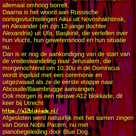
allemaal omhoog borrelt.
Daarna is het woord aan Russische
oorlogsvluchtelingen Aikui uit Novoshakhtinsk,
en Alexander (en zijn 12-jarige dochter
Alexandria) uit Ufa, Basjkirië, die vertellen over
hun vlucht, hun gewetensnood en hun situatie
nu.
Dan is er nog de aankondiging van de start van
de vredeswandeling naar Jerusalem, die
morgenochtend om 10.30u in de Dominicus
wordt ingeluid met een ceremonie en
uitgezwaaid als ze de eerste etappe naar
Abcoude/Baambrugge aanvangen.
Ook morgen is een nieuwe A12 blokkade, dit
keer bij Utrecht
https://a12blokkade.nl/
Afgesloten werd natuurlijk met het samen zingen
van Dona Nobis Pacem, nu met
pianobegeleiding door Blue Dog.