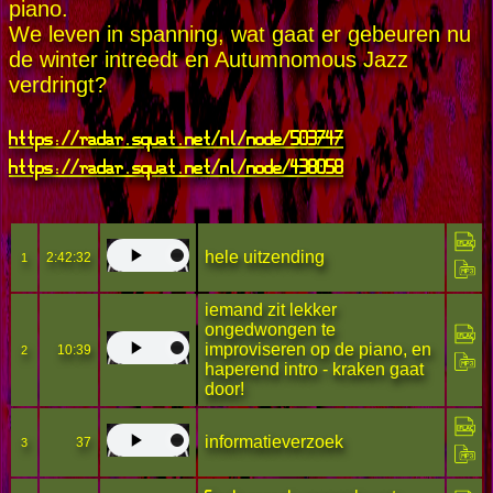
piano.
We leven in spanning, wat gaat er gebeuren nu
de winter intreedt en Autumnomous Jazz
verdringt?
https://radar.squat.net/nl/node/503747
https://radar.squat.net/nl/node/438058
hele uitzending
2:42:32
1
iemand zit lekker
ongedwongen te
improviseren op de piano, en
10:39
2
haperend intro - kraken gaat
door!
informatieverzoek
37
3