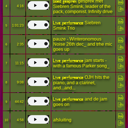
Goed gesprek
gesprek met
4:16
Siebren Smink, leader of the
4
pack, componist. Infinity drive
Live performance
Siebren
1:01:23
5
Smink Trio
pauze - Winteronomous
Noise 26th dec_ and trhe mic
2:35
6
goes up
Live performance
jam starts -
11:15
7
with a famous Parker song_
Live performance
OJH hits the
9:08
piano, and a clarinet,
8
and...and...
Live performance
and de jam
44:42
9
goes on
afsluiting
4:58
10