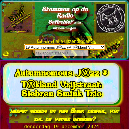
Stemmen op de
Radio
BaHrchief
alle
uitzendingen
BaHrchief
alle uitzendingen:
Autumnomous JⒶzz @
TⒶkland Vrijstraat:
Siebren Smink Trio
herfst treedt uit met Smink drietal, wat
zal de winter brengen?
donderdag 19 december 2024 -