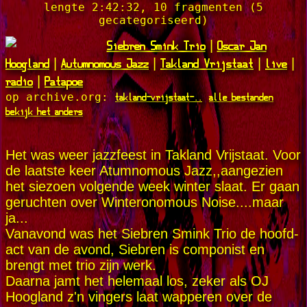
lengte 2:42:32, 10 fragmenten (5
gecategoriseerd)
Siebren Smink Trio
Oscar Jan
|
Hoogland
Autumnomous Jazz
Takland Vrijstaat
live
|
|
|
|
radio
Patapoe
|
takland-vrijstaat-..
alle bestanden
op archive.org:
bekijk het anders
Het was weer jazzfeest in Takland Vrijstaat. Voor
de laatste keer Atumnomous Jazz,,aangezien
het siezoen volgende week winter slaat. Er gaan
geruchten over Winteronomous Noise....maar
ja...
Vanavond was het Siebren Smink Trio de hoofd-
act van de avond, Siebren is componist en
brengt met trio zijn werk.
Daarna jamt het helemaal los, zeker als OJ
Hoogland z'n vingers laat wapperen over de