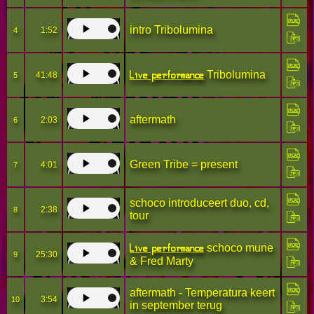
intro Tribolumina
1:52
4
Live performance
Tribolumina
41:48
5
aftermath
2:03
6
Green Tribe = present
4:01
7
schoco introduceert duo, cd,
2:38
8
tour
Live performance
schoco mune
25:30
9
& Fred Marty
aftermath - Temperatura keert
3:54
10
in september terug