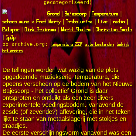
gecategoriseerd)
Grond
Bajesdorp
Temperatura
|
|
|
schoco mune x Fred Marty
Tribolumina
live
radio
|
|
|
|
Patapoe
Dirk Bruinsma
Marit Shalem
Christian Smith
|
|
|
SpOp
|
temperatura-2507
alle bestanden
bekijk
op archive.org:
het anders
De tellingen worden wat wazig van de plots
opgedoemde muziekserie Temperatura, die
opeens verscheen op de bodem van het Nieuwe
Bajesdorp - het collectief Grond is daar
ontsproten en ontluikt als een zeer divers
experimentele voedingsbodem. Vanavond de
zesde (of zevende?) aflevering, die in het teken
lijkt te staan van metaalslagerij met stokjes en
draadjes.
De eerste verschijningsvorm vanavond was een