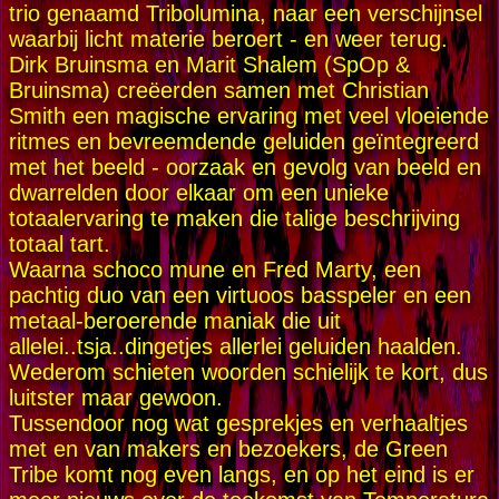
trio genaamd Tribolumina, naar een verschijnsel
waarbij licht materie beroert - en weer terug.
Dirk Bruinsma en Marit Shalem (SpOp &
Bruinsma) creëerden samen met Christian
Smith een magische ervaring met veel vloeiende
ritmes en bevreemdende geluiden geïntegreerd
met het beeld - oorzaak en gevolg van beeld en
dwarrelden door elkaar om een unieke
totaalervaring te maken die talige beschrijving
totaal tart.
Waarna schoco mune en Fred Marty, een
pachtig duo van een virtuoos basspeler en een
metaal-beroerende maniak die uit
allelei..tsja..dingetjes allerlei geluiden haalden.
Wederom schieten woorden schielijk te kort, dus
luitster maar gewoon.
Tussendoor nog wat gesprekjes en verhaaltjes
met en van makers en bezoekers, de Green
Tribe komt nog even langs, en op het eind is er