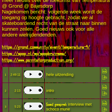
meer nieuws over de toekomst van Temperatura
@ Grond @ Bajesdorp
Nagekomen bericht: volgende week wordt de
toegang op hoogte gebracht, zodat we al
skateboardend recht van de straat naar binnen
kunnen zeilen. Goed nieuws ook voor alle
andere wielrijdendenden.
https://grond.community/event/temperatura-4/
https://spop.nl/wp/spopbruinsma/
https://www.pointsforproduction.org/
hele uitzending
2:49:11
1
intro
2:13
2
Goed gesprek
interview met
5:23
3
schoco mune