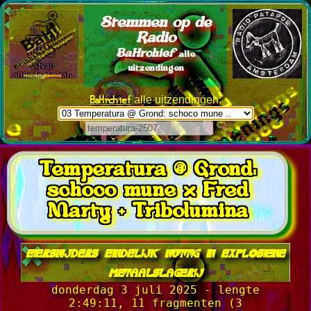
Stemmen op de
Radio
BaHrchief
alle
uitzendingen
BaHrchief
alle uitzendingen:
Temperatura @ Grond:
schoco mune x Fred
Marty + Tribolumina
eiersnijders eindelijk nuttig in explosiene
metaalslagerij
donderdag 3 juli 2025 - lengte
2:49:11, 11 fragmenten (3