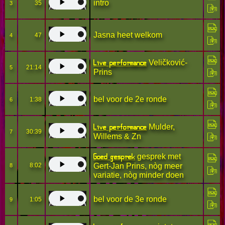
intro
35
3
Jasna heet welkom
47
4
Live performance
Veličković-
21:14
5
Prins
bel voor de 2e ronde
1:38
6
Live performance
Mulder,
30:39
7
Willems & Zn
Goed gesprek
gesprek met
8:02
Gert-Jan Prins, nòg meer
8
variatie, nòg minder doen
bel voor de 3e ronde
1:05
9