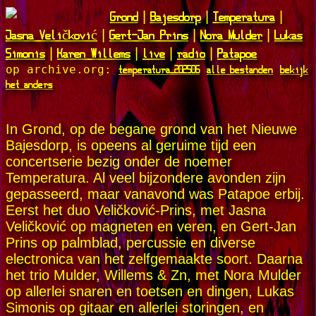
Grond
Bajesdorp
Temperatura
|
|
|
Jasna Veličković
Gert-Jan Prins
Nora Mulder
Lukas
|
|
|
Simonis
Karen Willems
live
radio
Patapoe
|
|
|
|
temperatura_202506
alle bestanden
bekijk
op archive.org:
het anders
In Grond, op de begane grond van het Nieuwe
Bajesdorp, is opeens al geruime tijd een
concertserie bezig onder de noemer
Temperatura. Al veel bijzondere avonden zijn
gepasseerd, maar vanavond was Patapoe erbij.
Eerst het duo Veličković-Prins, met Jasna
Veličković op magneten en veren, en Gert-Jan
Prins op palmblad, percussie en diverse
electronica van het zelfgemaakte soort. Daarna
het trio Mulder, Willems & Zn, met Nora Mulder
op allerlei snaren en toetsen en dingen, Lukas
Simonis op gitaar en allerlei storingen, en