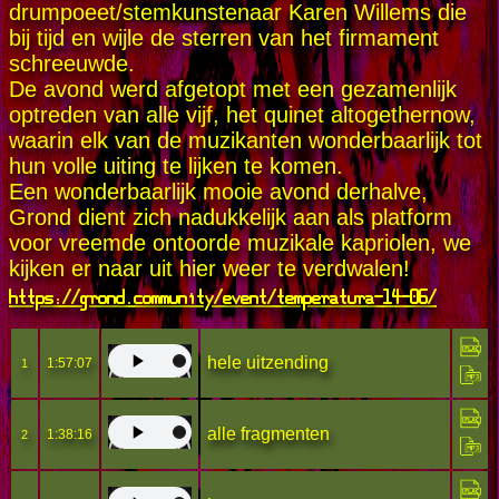
drumpoeet/stemkunstenaar Karen Willems die
bij tijd en wijle de sterren van het firmament
schreeuwde.
De avond werd afgetopt met een gezamenlijk
optreden van alle vijf, het quinet altogethernow,
waarin elk van de muzikanten wonderbaarlijk tot
hun volle uiting te lijken te komen.
Een wonderbaarlijk mooie avond derhalve,
Grond dient zich nadukkelijk aan als platform
voor vreemde ontoorde muzikale kapriolen, we
kijken er naar uit hier weer te verdwalen!
https://grond.community/event/temperatura-14-06/
hele uitzending
1:57:07
1
alle fragmenten
1:38:16
2