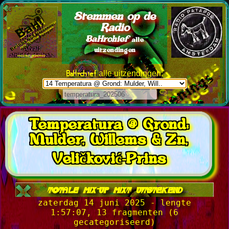
Stemmen op de
Radio
BaHrchief
alle
uitzendingen
BaHrchief
alle uitzendingen:
Temperatura @ Grond:
Mulder, Willems & Zn,
Veličković-Prins
totale mix-up mixt uitstekend
zaterdag 14 juni 2025 - lengte
1:57:07, 13 fragmenten (6
gecategoriseerd)