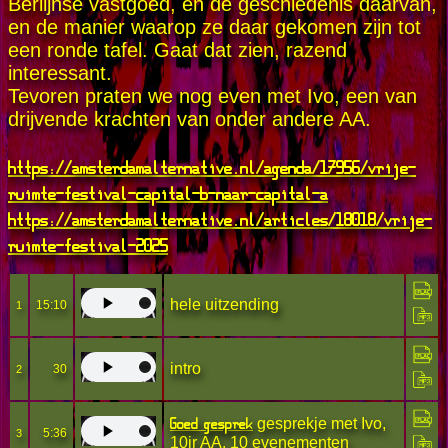
Berlijnse vastgoed, en de geschiedenis daarvan,
en de manier waarop ze daar gekomen zijn tot
een ronde tafel. Gaat dat zien, razend
interessant.
Tevoren praten we nog even met Ivo, een van
drijvende krachten van onder andere AA.
https://amsterdamalternative.nl/agenda/17956/vrije-
ruimte-festival-capital-b-naar-capital-a
https://amsterdamalternative.nl/articles/18018/vrije-
ruimte-festival-2025
hele uitzending
15:10
1
intro
30
2
Goed gesprek
gesprekje met Ivo,
5:36
3
10jr AA, 10 evenementen