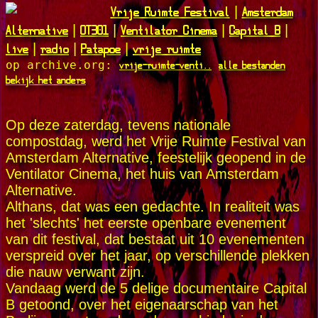
Vrije Ruimte Festival
Amsterdam
|
Alternative
OT301
Ventilator Cinema
Capital B
|
|
|
|
live
radio
Patapoe
vrije ruimte
|
|
|
vrije-ruimte-venti..
alle bestanden
op archive.org:
bekijk het anders
Op deze zaterdag, tevens nationale
compostdag, werd het Vrije Ruimte Festival van
Amsterdam Alternative, feestelijk geopend in de
Ventilator Cinema, het huis van Amsterdam
Alternative.
Althans, dat was een gedachte. In realiteit was
het 'slechts' het eerste openbare evenement
van dit festival, dat bestaat uit 10 evenementen
verspreid over het jaar, op verschillende plekken
die nauw verwant zijn.
Vandaag werd de 5 delige documentaire Capital
B getoond, over het eigenaarschap van het