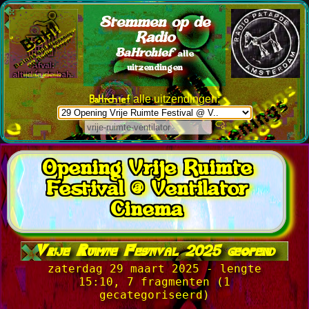
Stemmen op de
Radio
BaHrchief
alle
uitzendingen
BaHrchief
alle uitzendingen:
Opening Vrije Ruimte
Festival @ Ventilator
Cinema
Vrije Ruimte Festival 2025 geopend
zaterdag 29 maart 2025 - lengte
15:10, 7 fragmenten (1
gecategoriseerd)