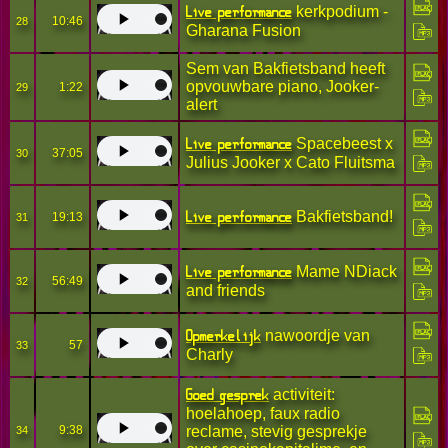
Live performance
kerkpodium -
10:46
28
Gharana Fusion
Sem van Bakfietsband heeft
opvouwbare piano, Jooker-
1:22
29
alert
Live performance
Spacebeest x
37:05
30
Julius Jooker x Cato Fluitsma
Live performance
Bakfietsband!
19:13
31
Live performance
Mame NDiack
56:49
32
and friends
Opmerkelijk
nawoordje van
57
33
Charly
Goed gesprek
activiteit:
hoelahoep, faux radio
9:38
reclame, stevig gesprekje
34