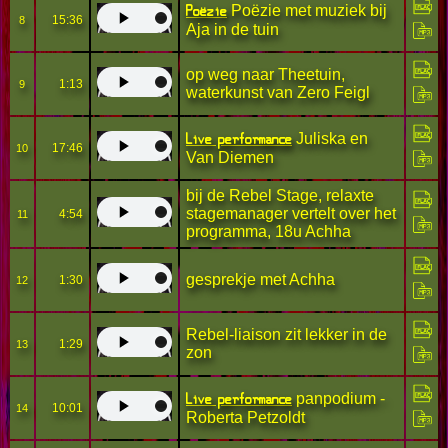
Poëzie
Poëzie met muziek bij
15:36
8
Aja in de tuin
op weg naar Theetuin,
1:13
9
waterkunst van Zero Feigl
Live performance
Juliska en
17:46
10
Van Diemen
bij de Rebel Stage, relaxte
stagemanager vertelt over het
4:54
11
programma, 18u Achha
gesprekje met Achha
1:30
12
Rebel-liaison zit lekker in de
1:29
13
zon
Live performance
panpodium -
10:01
14
Roberta Petzoldt