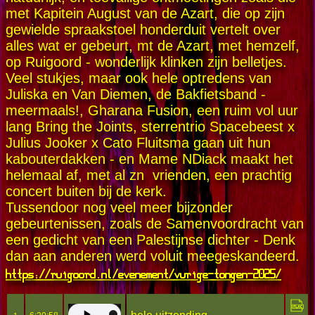
met Kapitein August van de Azart, die op zijn
gewielde spraakstoel honderduit vertelt over
alles wat er gebeurt, mt de Azart, met hemzelf,
op Ruigoord - wonderlijk klinken zijn belletjes.
Veel stukjes, maar ook hele optredens van
Juliska en Van Diemen, de Bakfietsband -
meermaals!, Gharana Fusion, een ruim vol uur
lang Bring the Joints, sterrentrio Spacebeest x
Julius Jooker x Cato Fluitsma gaan uit hun
kabouterdakken - en Mame NDiack maakt het
helemaal af, met al zn vrienden, een prachtig
concert buiten bij de kerk.
Tussendoor nog veel meer bijzonder
gebeurtenissen, zoals de Samenvoordracht van
een gedicht van een Palestijnse dichter - Denk
dan aan anderen werd voluit meegeskandeerd.
https://ruigoord.nl/evenement/vurige-tongen-2025/