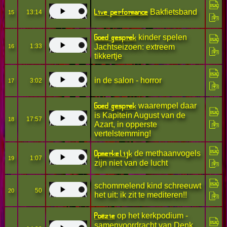
Live performance
Bakfietsband
13:14
15
Goed gesprek
kinder spelen
1:33
Jachtseizoen: extreem
16
tikkertje
in de salon - horror
3:02
17
Goed gesprek
waarempel daar
is Kapitein August van de
17:57
18
Azart, in opperste
vertelstemming!
Opmerkelijk
de methaanvogels
1:07
19
zijn niet van de lucht
schommelend kind schreeuwt
50
20
het uit: ik zit te mediteren!!
Poëzie
op het kerkpodium -
samenvoordracht van Denk