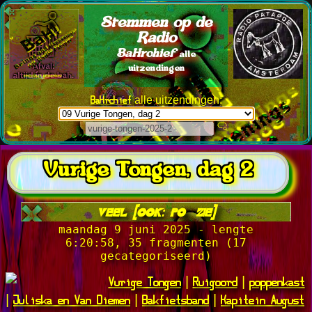
Stemmen op de
Radio
BaHrchief
alle
uitzendingen
BaHrchief
alle uitzendingen:
Vurige Tongen, dag 2
veel [ook: poëzie]
maandag 9 juni 2025 - lengte
6:20:58, 35 fragmenten (17
gecategoriseerd)
Vurige Tongen
Ruigoord
poppenkast
|
|
Juliska en Van Diemen
Bakfietsband
Kapitein August
|
|
|