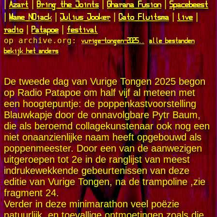
Azart
Bring the Joints
Gharana Fusion
Spacebeest
|
|
|
|
Mame NDiack
Julius Jooker
Cato Fluitsma
live
|
|
|
|
|
radio
Patapoe
festival
|
|
vurige-tongen-2025..
alle bestanden
op archive.org:
bekijk het anders
De tweede dag van Vurige Tongen 2025 begon
op Radio Patapoe om half vijf al meteen met
een hoogtepuntje: de poppenkastvoorstelling
Blauwkapje door de onnavolgbare Pytr Baum,
die als beroemd collagekunstenaar ook nog een
niet onaanzienlijke naam heeft opgebouwd als
poppenmeester. Door een van de aanwezigen
uitgeroepen tot 2e in de ranglijst van meest
indrukewekkende gebeurtenissen van deze
editie van Vurige Tongen, na de trampoline ,zie
fragment 24.
Verder in deze minimarathon veel poëzie
natuurlijk, en toevallige ontmoetingen zoals die