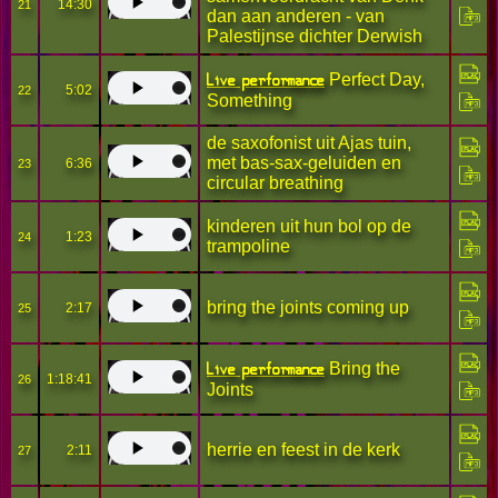
14:30
21
dan aan anderen - van
Palestijnse dichter Derwish
Live performance
Perfect Day,
5:02
22
Something
de saxofonist uit Ajas tuin,
met bas-sax-geluiden en
6:36
23
circular breathing
kinderen uit hun bol op de
1:23
24
trampoline
bring the joints coming up
2:17
25
Live performance
Bring the
1:18:41
26
Joints
herrie en feest in de kerk
2:11
27