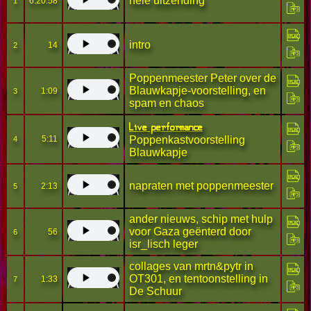
hele uitzending
6:20:58
1
intro
14
2
Poppenmeester Peter over de
Blauwkapje-voorstelling, en
1:09
3
spam en chaos
Live performance
5:11
Poppenkastvoorstelling
4
Blauwkapje
napraten met poppenmeester
2:13
5
ander nieuws, schip met hulp
voor Gaza geënterd door
56
6
isr_lisch leger
collages van mrtn&pytr in
OT301, en tentoonstelling in
1:33
7
De Schuur