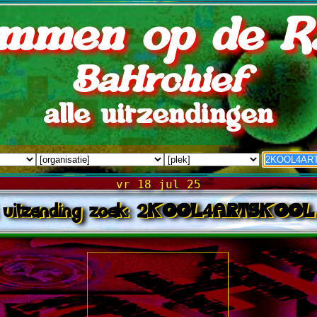
mmen op de R
BaHrchief
alle uitzendingen
vr 18 jul 25
 uitzending zoek: 2KOOL4ARTSKOOL