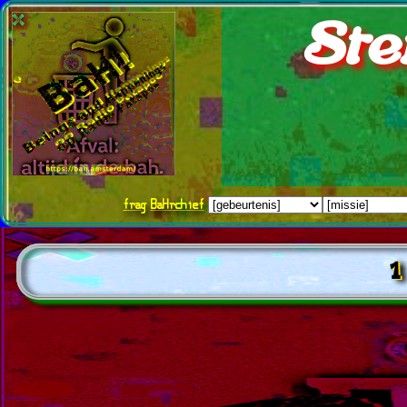
Ste
frag
BaHrchief
1